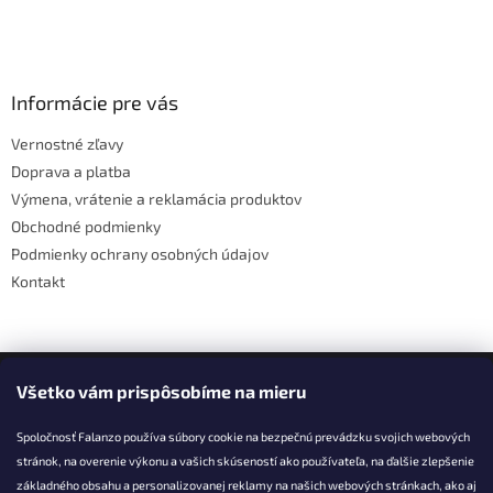
Z
á
p
ä
Informácie pre vás
t
Vernostné zľavy
i
Doprava a platba
e
Výmena, vrátenie a reklamácia produktov
Obchodné podmienky
Podmienky ochrany osobných údajov
Kontakt
Facebook
Všetko vám prispôsobíme na mieru
Spoločnosť Falanzo používa súbory cookie na bezpečnú prevádzku svojich webových
stránok, na overenie výkonu a vašich skúseností ako používateľa, na ďalšie zlepšenie
základného obsahu a personalizovanej reklamy na našich webových stránkach, ako aj
KONTAKT