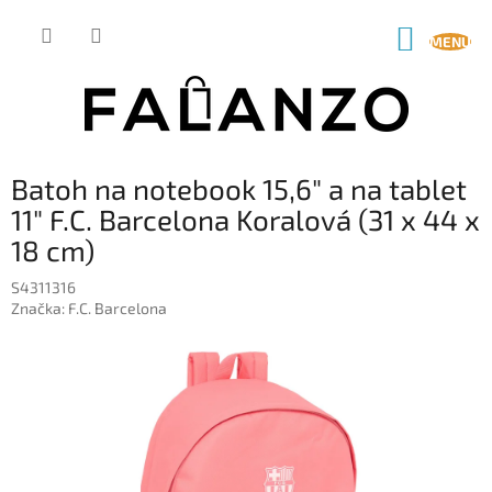
Prejsť
na
NÁKUP
obsah
KOŠÍK
Batoh na notebook 15,6" a na tablet
11" F.C. Barcelona Koralová (31 x 44 x
18 cm)
S4311316
Značka:
F.C. Barcelona