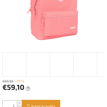
€88,60
–33 %
€59,10
?
Jednotková
cena:
Pridať do košíka