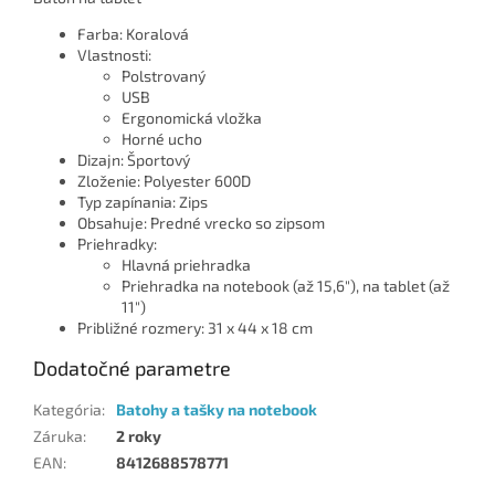
Farba: Koralová
Vlastnosti:
Polstrovaný
USB
Ergonomická vložka
Horné ucho
Dizajn: Športový
Zloženie: Polyester 600D
Typ zapínania: Zips
Obsahuje: Predné vrecko so zipsom
Priehradky:
Hlavná priehradka
Priehradka na notebook (až 15,6"), na tablet (až
11")
Približné rozmery: 31 x 44 x 18 cm
Dodatočné parametre
Kategória
:
Batohy a tašky na notebook
Záruka
:
2 roky
EAN
:
8412688578771