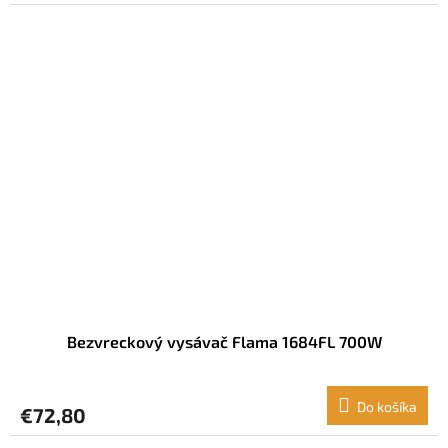
Bezvreckový vysávač Flama 1684FL 700W
Do košíka
€72,80