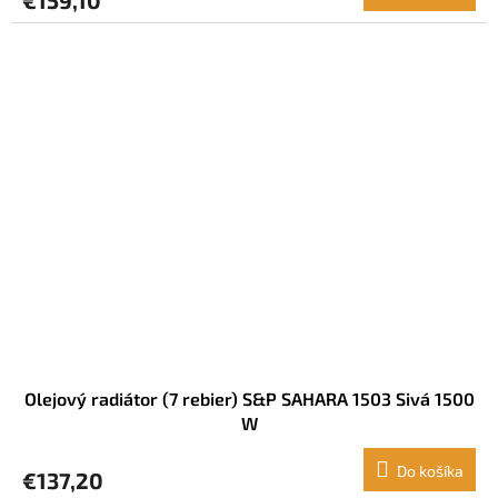
€159,10
Olejový radiátor (7 rebier) S&P SAHARA 1503 Sivá 1500
W
Do košíka
€137,20