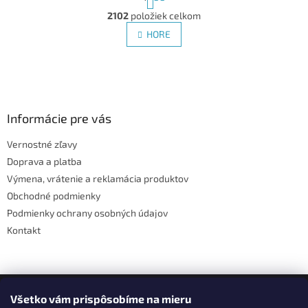
t
O
r
2102
položiek celkom
v
á
l
HORE
n
á
k
d
o
v
Z
a
a
c
á
n
i
p
i
e
ä
Informácie pre vás
e
p
t
r
Vernostné zľavy
i
v
Doprava a platba
e
k
y
Výmena, vrátenie a reklamácia produktov
v
Obchodné podmienky
ý
Podmienky ochrany osobných údajov
p
i
Kontakt
s
u
Facebook
Všetko vám prispôsobíme na mieru