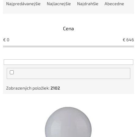
a
Najpredávanejšie
Najlacnejšie
Najdrahšie
Abecedne
d
e
n
Cena
i
e
€
0
€
646
p
r
o
d
u
k
t
Zobrazených položiek:
2102
o
v
V
ý
p
i
s
p