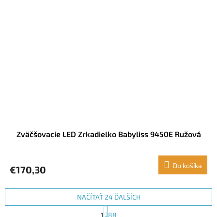
Zväčšovacie LED Zrkadielko Babyliss 9450E Ružová
Do košíka
€170,30
NAČÍTAŤ 24 ĎALŠÍCH
S
1
88