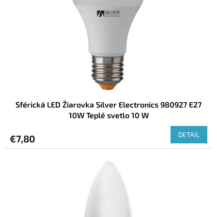
r
o
d
u
k
t
o
v
Sférická LED Žiarovka Silver Electronics 980927 E27
10W Teplé svetlo 10 W
DETAIL
€7,80