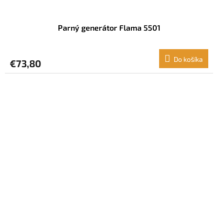
Parný generátor Flama 5501
Do košíka
€73,80