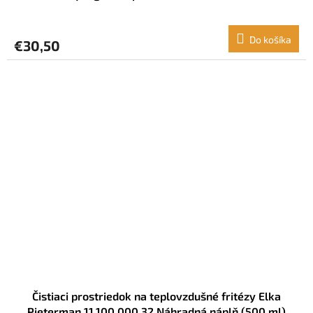
Do košíka
€30,50
Čistiaci prostriedok na teplovzdušné fritézy Elka
Pieterman 11.100.000.32 Náhradná náplň (500 ml)