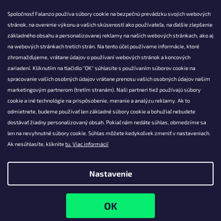
Spoločnosť Falanzo používa súbory cookie na bezpečnú prevádzku svojich webových
stránok, na overenie výkonu a vašich skúseností ako používateľa, na ďalšie zlepšenie
základného obsahu a personalizovanej reklamy na našich webových stránkach, ako aj
KONTAKT
na webových stránkach tretích strán. Na tento účel používame informácie, ktoré
zhromažďujeme, vrátane údajov o používaní webových stránok a koncových
info@falanzo.sk
zariadení. Kliknutím na tlačidlo "OK" súhlasíte s používaním súborov cookie na
Falanzo.sk
spracovanie vašich osobných údajov vrátane prenosu vašich osobných údajov našim
FalanzoSK
marketingovým partnerom (tretím stranám). Naši partneri tiež používajú súbory
cookie a iné technológie na prispôsobenie, meranie a analýzu reklamy. Ak to
odmietnete, budeme používať len základné súbory cookie a bohužiaľ nebudete
dostávať žiadny personalizovaný obsah. Pokiaľ nám nedáte súhlas, obmedzíme sa
len na nevyhnutné súbory cookie. Súhlas môžete kedykoľvek zmeniť v nastaveniach.
Ak nesúhlasíte, kliknite
tu.
Viac informácií
Nastavenie
Vytvoril Shoptet
Copyright 2026
Falanzo.sk
. Všetky práva vyhradené.