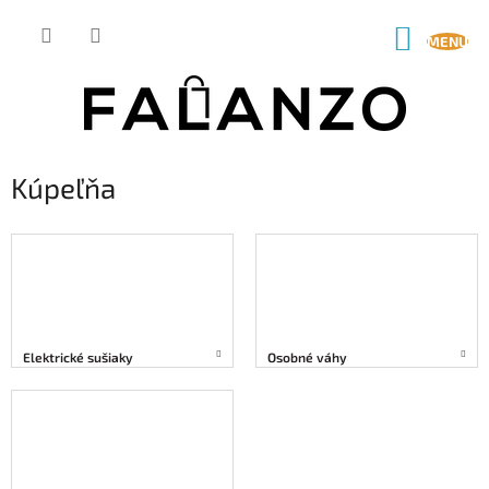
Prejsť
na
NÁKUP
obsah
KOŠÍK
Kúpeľňa
Elektrické sušiaky
Osobné váhy