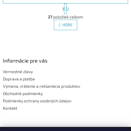
S
1
2
t
O
r
27
položiek celkom
v
á
l
HORE
n
á
k
d
o
v
Z
a
a
c
á
n
i
p
i
e
ä
Informácie pre vás
e
p
t
r
Vernostné zľavy
i
v
Doprava a platba
e
k
y
Výmena, vrátenie a reklamácia produktov
v
Obchodné podmienky
ý
Podmienky ochrany osobných údajov
p
i
Kontakt
s
u
Facebook