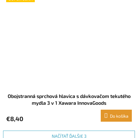
Obojstranná sprchová hlavica s dávkovačom tekutého
mydla 3 v 1 Xawara InnovaGoods
Do košíka
€8,40
NAČÍTAŤ ĎALŠIE 3