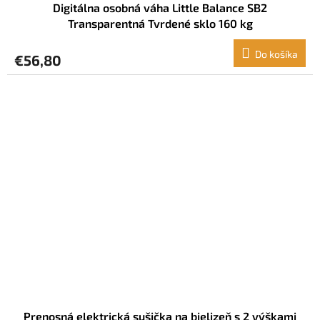
Digitálna osobná váha Little Balance SB2
Transparentná Tvrdené sklo 160 kg
Do košíka
€56,80
Prenosná elektrická sušička na bielizeň s 2 výškami