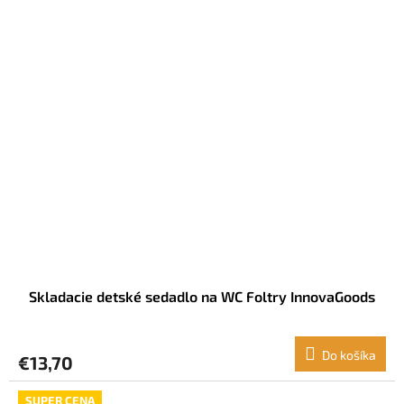
Skladacie detské sedadlo na WC Foltry InnovaGoods
Do košíka
€13,70
SUPER CENA