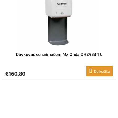
Dávkovač so snímačom Mx Onda DH2433 1 L
Do košíka
€160,80