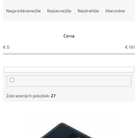
R
a
Najpredávanejšie
Najlacnejšie
Najdrahšie
Abecedne
d
e
n
Cena
i
e
€
0
€
161
p
r
o
d
u
k
t
Zobrazených položiek:
27
o
v
V
ý
p
i
s