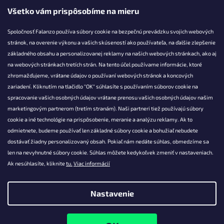
Všetko vám prispôsobíme na mieru
Spoločnosť Falanzo používa súbory cookie na bezpečnú prevádzku svojich webových
stránok, na overenie výkonu a vašich skúseností ako používateľa, na ďalšie zlepšenie
základného obsahu a personalizovanej reklamy na našich webových stránkach, ako aj
KONTAKT
na webových stránkach tretích strán. Na tento účel používame informácie, ktoré
zhromažďujeme, vrátane údajov o používaní webových stránok a koncových
info@falanzo.sk
zariadení. Kliknutím na tlačidlo "OK" súhlasíte s používaním súborov cookie na
Falanzo.sk
spracovanie vašich osobných údajov vrátane prenosu vašich osobných údajov našim
FalanzoSK
marketingovým partnerom (tretím stranám). Naši partneri tiež používajú súbory
cookie a iné technológie na prispôsobenie, meranie a analýzu reklamy. Ak to
odmietnete, budeme používať len základné súbory cookie a bohužiaľ nebudete
dostávať žiadny personalizovaný obsah. Pokiaľ nám nedáte súhlas, obmedzíme sa
len na nevyhnutné súbory cookie. Súhlas môžete kedykoľvek zmeniť v nastaveniach.
Ak nesúhlasíte, kliknite
tu.
Viac informácií
Nastavenie
Vytvoril Shoptet