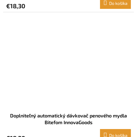
Do košíka
€18,30
Doplniteľný automatický dávkovač penového mydla
Bitefom InnovaGoods
Do košíka