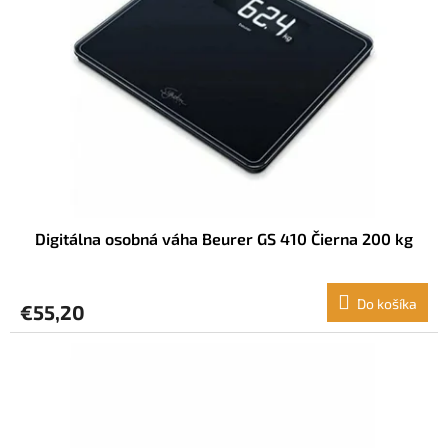
p
r
o
d
u
k
t
o
v
Digitálna osobná váha Beurer GS 410 Čierna 200 kg
Do košíka
€55,20