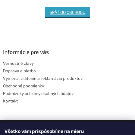
SPÄŤ DO OBCHODU
Z
á
p
ä
Informácie pre vás
t
Vernostné zľavy
i
Doprava a platba
e
Výmena, vrátenie a reklamácia produktov
Obchodné podmienky
Podmienky ochrany osobných údajov
Kontakt
Facebook
Všetko vám prispôsobíme na mieru