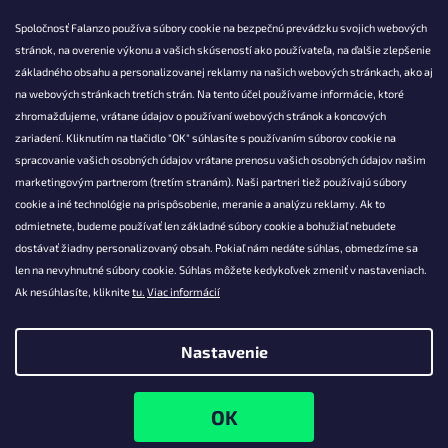
Spoločnosť Falanzo používa súbory cookie na bezpečnú prevádzku svojich webových
stránok, na overenie výkonu a vašich skúseností ako používateľa, na ďalšie zlepšenie
základného obsahu a personalizovanej reklamy na našich webových stránkach, ako aj
KONTAKT
na webových stránkach tretích strán. Na tento účel používame informácie, ktoré
zhromažďujeme, vrátane údajov o používaní webových stránok a koncových
info@falanzo.sk
zariadení. Kliknutím na tlačidlo "OK" súhlasíte s používaním súborov cookie na
Falanzo.sk
spracovanie vašich osobných údajov vrátane prenosu vašich osobných údajov našim
FalanzoSK
marketingovým partnerom (tretím stranám). Naši partneri tiež používajú súbory
cookie a iné technológie na prispôsobenie, meranie a analýzu reklamy. Ak to
odmietnete, budeme používať len základné súbory cookie a bohužiaľ nebudete
dostávať žiadny personalizovaný obsah. Pokiaľ nám nedáte súhlas, obmedzíme sa
len na nevyhnutné súbory cookie. Súhlas môžete kedykoľvek zmeniť v nastaveniach.
Ak nesúhlasíte, kliknite
tu.
Viac informácií
Nastavenie
Vytvoril Shoptet
Copyright 2026
Falanzo.sk
. Všetky práva vyhradené.