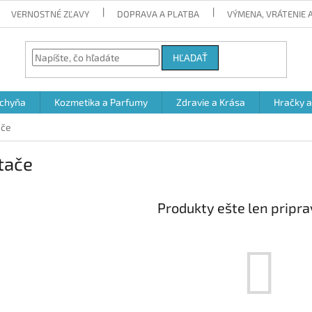
VERNOSTNÉ ZĽAVY
DOPRAVA A PLATBA
VÝMENA, VRÁTENIE
HĽADAŤ
chyňa
Kozmetika a Parfumy
Zdravie a Krása
Hračky 
ače
tače
Produkty ešte len pripr