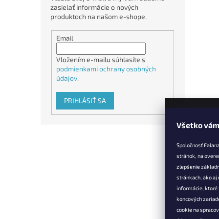
zasielať informácie o nových
produktoch na našom e-shope.
Email
Vložením e-mailu súhlasíte s
podmienkami ochrany osobných
údajov
.
PRIHLÁSIŤ SA
Všetko vám
Z
á
Spoločnosť Falan
p
stránok, na overe
ä
zlepšenie základ
t
stránkach, ako aj
Informác
i
informácie, ktor
e
Vernostné 
koncových zariade
cookie na spraco
Doprava a 