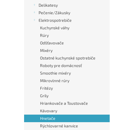
Delikatesy
Pečenie/Zákusky
Elektrospotrebiče
Kuchynské váhy
Rúry
Odšťavovače
Mixéry
Ostatné kuchynské spotrebiče
Roboty pre domácnosť
Smoothie mixéry
Mikrovlnné rúry
Fritézy
Grily
Hriankovače a Toustovače
Kávovary
Hnetače
Rýchlovarné kanvice