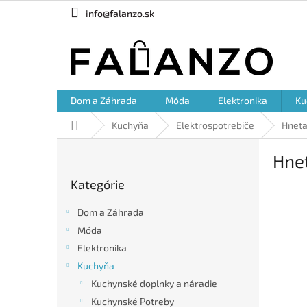
Prejsť
info@falanzo.sk
na
obsah
Dom a Záhrada
Móda
Elektronika
Ku
Domov
Kuchyňa
Elektrospotrebiče
Hnet
B
Hne
o
Preskočiť
č
Kategórie
kategórie
n
ý
Dom a Záhrada
p
Móda
a
Elektronika
n
e
Kuchyňa
l
Kuchynské doplnky a náradie
Kuchynské Potreby