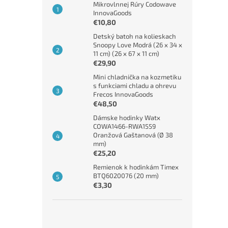
Mikrovlnnej Rúry Codowave
InnovaGoods
€10,80
Detský batoh na kolieskach
Snoopy Love Modrá (26 x 34 x
11 cm) (26 x 67 x 11 cm)
€29,90
Mini chladnička na kozmetiku
s funkciami chladu a ohrevu
Frecos InnovaGoods
€48,50
Dámske hodinky Watx
COWA1466-RWA1559
Oranžová Gaštanová (Ø 38
mm)
€25,20
Remienok k hodinkám Timex
BTQ6020076 (20 mm)
€3,30