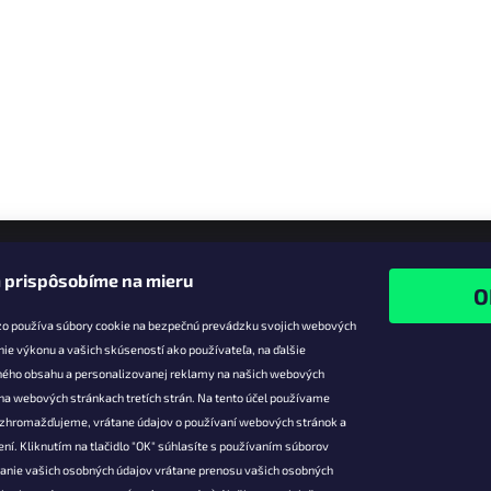
 prispôsobíme na mieru
zo používa súbory cookie na bezpečnú prevádzku svojich webových
nie výkonu a vašich skúseností ako používateľa, na ďalšie
ného obsahu a personalizovanej reklamy na našich webových
 na webových stránkach tretích strán. Na tento účel používame
ie pre vás
Facebook
é zhromažďujeme, vrátane údajov o používaní webových stránok a
zľavy
ní. Kliknutím na tlačidlo "OK" súhlasíte s používaním súborov
vanie vašich osobných údajov vrátane prenosu vašich osobných
platba