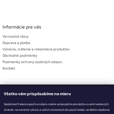
Z
á
p
ä
Informácie pre vás
t
Vernostné zľavy
i
Doprava a platba
e
Výmena, vrátenie a reklamácia produktov
Obchodné podmienky
Podmienky ochrany osobných údajov
Kontakt
Facebook
Všetko vám prispôsobíme na mieru
Spoločnosť Falanzo používa súbory cookie na bezpečnú prevádzku svojich webových
stránok, na overenie výkonu a vašich skúseností ako používateľa, na ďalšie zlepšenie