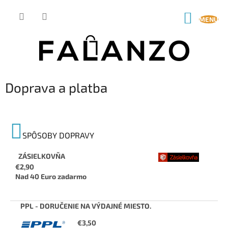
Prejsť
na
NÁKUP
obsah
KOŠÍK
Doprava a platba
SPÔSOBY DOPRAVY
ZÁSIELKOVŇA
€2,90
Nad 40 Euro zadarmo
PPL - DORUČENIE NA VÝDAJNÉ MIESTO.
€3,50