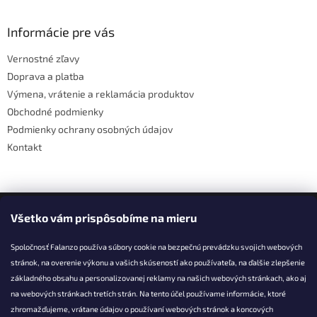
á
d
p
a
ä
Informácie pre vás
c
t
i
Vernostné zľavy
i
e
Doprava a platba
p
e
r
Výmena, vrátenie a reklamácia produktov
v
Obchodné podmienky
k
Podmienky ochrany osobných údajov
y
v
Kontakt
ý
p
i
s
Facebook
u
Všetko vám prispôsobíme na mieru
Spoločnosť Falanzo používa súbory cookie na bezpečnú prevádzku svojich webových
stránok, na overenie výkonu a vašich skúseností ako používateľa, na ďalšie zlepšenie
základného obsahu a personalizovanej reklamy na našich webových stránkach, ako aj
KONTAKT
na webových stránkach tretích strán. Na tento účel používame informácie, ktoré
zhromažďujeme, vrátane údajov o používaní webových stránok a koncových
info@falanzo.sk