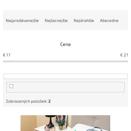
R
a
Najpredávanejšie
Najlacnejšie
Najdrahšie
Abecedne
d
e
n
Cena
i
e
€
17
€
27
p
r
o
d
u
k
t
Zobrazených položiek:
2
o
v
V
ý
p