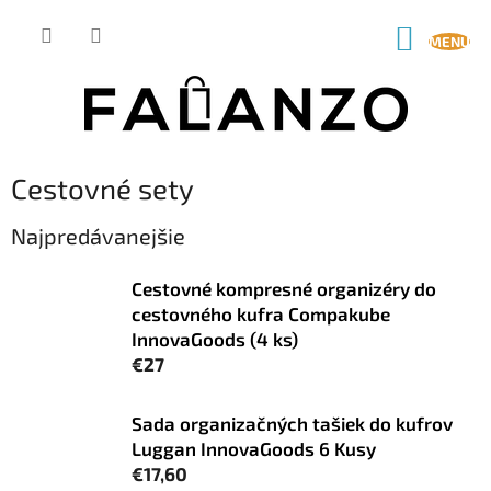
Prejsť
na
NÁKUP
obsah
KOŠÍK
Cestovné sety
Najpredávanejšie
Cestovné kompresné organizéry do
cestovného kufra Compakube
InnovaGoods (4 ks)
€27
Sada organizačných tašiek do kufrov
Luggan InnovaGoods 6 Kusy
€17,60