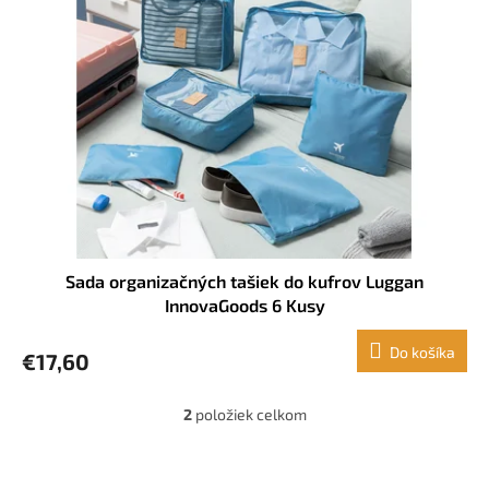
Sada organizačných tašiek do kufrov Luggan
InnovaGoods 6 Kusy
Do košíka
€17,60
2
položiek celkom
O
v
l
Z
á