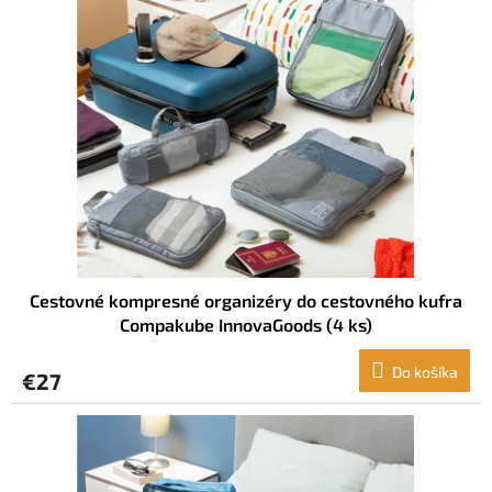
i
s
p
r
o
d
u
k
t
o
v
Cestovné kompresné organizéry do cestovného kufra
Compakube InnovaGoods (4 ks)
Do košíka
€27