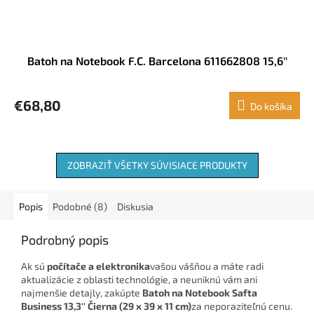
Batoh na Notebook F.C. Barcelona 611662808 15,6''
€68,80
Do košíka
ZOBRAZIŤ VŠETKY SÚVISIACE PRODUKTY
Popis
Podobné (8)
Diskusia
Podrobný popis
Ak sú
počítače a elektronika
vašou vášňou a máte radi
aktualizácie z oblasti technológie, a neuniknú vám ani
najmenšie detajly, zakúpte
Batoh na Notebook Safta
Business 13,3'' Čierna (29 x 39 x 11 cm)
za neporaziteľnú cenu.