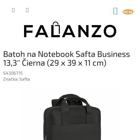
Prejsť
na
NÁKUP
obsah
KOŠÍK
Batoh na Notebook Safta Business
13,3'' Čierna (29 x 39 x 11 cm)
S4306775
Značka:
Safta