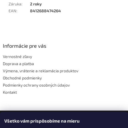
Záruka
:
2 roky
EAN
:
8412688474264
Z
á
p
ä
Informácie pre vás
t
Vernostné zľavy
i
Doprava a platba
e
Výmena, vrátenie a reklamácia produktov
Obchodné podmienky
Podmienky ochrany osobných údajov
Kontakt
Facebook
Všetko vám prispôsobíme na mieru