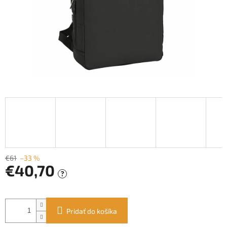
€61
–33 %
€40,70
?
Jednotková
cena:
Pridať do košíka