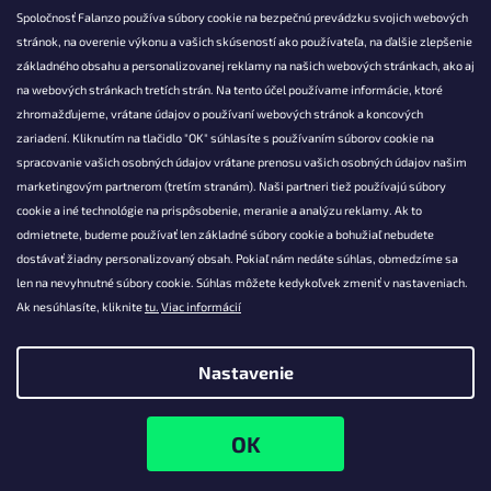
Spoločnosť Falanzo používa súbory cookie na bezpečnú prevádzku svojich webových
stránok, na overenie výkonu a vašich skúseností ako používateľa, na ďalšie zlepšenie
základného obsahu a personalizovanej reklamy na našich webových stránkach, ako aj
KONTAKT
na webových stránkach tretích strán. Na tento účel používame informácie, ktoré
zhromažďujeme, vrátane údajov o používaní webových stránok a koncových
info@falanzo.sk
zariadení. Kliknutím na tlačidlo "OK" súhlasíte s používaním súborov cookie na
Falanzo.sk
spracovanie vašich osobných údajov vrátane prenosu vašich osobných údajov našim
FalanzoSK
marketingovým partnerom (tretím stranám). Naši partneri tiež používajú súbory
cookie a iné technológie na prispôsobenie, meranie a analýzu reklamy. Ak to
odmietnete, budeme používať len základné súbory cookie a bohužiaľ nebudete
dostávať žiadny personalizovaný obsah. Pokiaľ nám nedáte súhlas, obmedzíme sa
len na nevyhnutné súbory cookie. Súhlas môžete kedykoľvek zmeniť v nastaveniach.
Ak nesúhlasíte, kliknite
tu.
Viac informácií
Nastavenie
Vytvoril Shoptet
Copyright 2026
Falanzo.sk
. Všetky práva vyhradené.