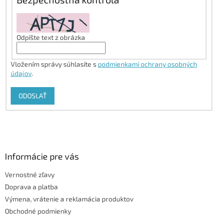
Odpíšte text z obrázka
Vložením správy súhlasíte s
podmienkami ochrany osobných
údajov
.
ODOSLAŤ
Z
á
p
ä
Informácie pre vás
t
Vernostné zľavy
i
Doprava a platba
e
Výmena, vrátenie a reklamácia produktov
Obchodné podmienky