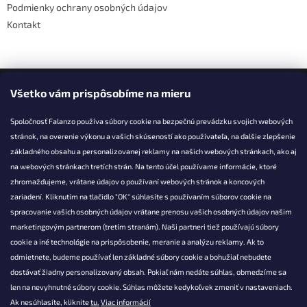
Podmienky ochrany osobných údajov
Kontakt
Facebook
Všetko vám prispôsobíme na mieru
Spoločnosť Falanzo používa súbory cookie na bezpečnú prevádzku svojich webových
stránok, na overenie výkonu a vašich skúseností ako používateľa, na ďalšie zlepšenie
základného obsahu a personalizovanej reklamy na našich webových stránkach, ako aj
KONTAKT
na webových stránkach tretích strán. Na tento účel používame informácie, ktoré
zhromažďujeme, vrátane údajov o používaní webových stránok a koncových
info@falanzo.sk
zariadení. Kliknutím na tlačidlo "OK" súhlasíte s používaním súborov cookie na
Falanzo.sk
spracovanie vašich osobných údajov vrátane prenosu vašich osobných údajov našim
FalanzoSK
marketingovým partnerom (tretím stranám). Naši partneri tiež používajú súbory
cookie a iné technológie na prispôsobenie, meranie a analýzu reklamy. Ak to
odmietnete, budeme používať len základné súbory cookie a bohužiaľ nebudete
dostávať žiadny personalizovaný obsah. Pokiaľ nám nedáte súhlas, obmedzíme sa
len na nevyhnutné súbory cookie. Súhlas môžete kedykoľvek zmeniť v nastaveniach.
Ak nesúhlasíte, kliknite
tu.
Viac informácií