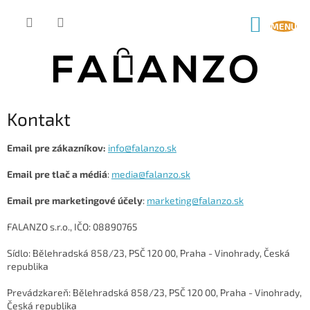
Prejsť
na
NÁKUP
obsah
KOŠÍK
Kontakt
Email pre zákazníkov:
info@falanzo.sk
Email pre tlač a médiá
:
media@falanzo.sk
Email pre marketingové účely
:
marketing@falanzo.sk
FALANZO s.r.o.
, IČO:
08890765
Sídlo:
Bělehradská 858/23, PSČ 120 00, Praha - Vinohrady
,
Česká
republika
Prevádzkareň:
Bělehradská 858/23, PSČ 120 00, Praha - Vinohrady
,
Česká republika