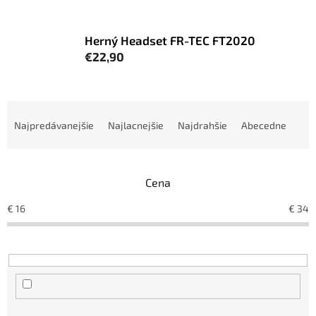
Herný Headset FR-TEC FT2020
€22,90
R
a
Najpredávanejšie
Najlacnejšie
Najdrahšie
Abecedne
d
e
n
Cena
i
e
€
16
€
34
p
r
o
d
u
k
t