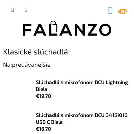
Prejsť
na
NÁKUP
obsah
KOŠÍK
Klasické slúchadlá
Najpredávanejšie
Slúchadlá s mikrofónom DCU Lightning
Biela
€19,70
Slúchadlá s mikrofónom DCU 34151010
USB C Biela
€16,70