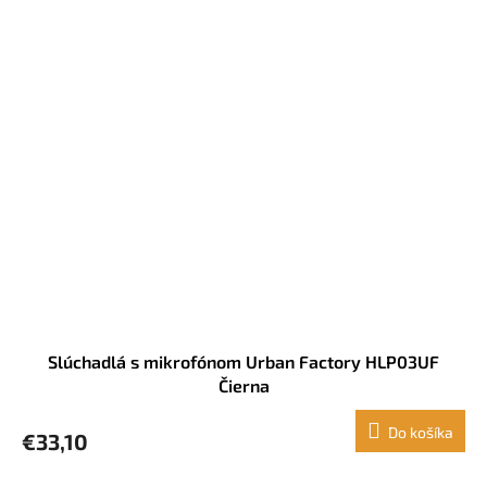
Slúchadlá s mikrofónom Urban Factory HLP03UF
Čierna
Do košíka
€33,10