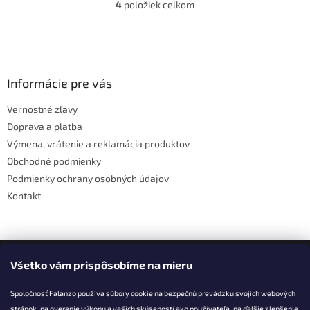
4
položiek celkom
O
v
l
Z
á
á
d
p
a
ä
Informácie pre vás
c
t
i
Vernostné zľavy
i
e
Doprava a platba
p
e
r
Výmena, vrátenie a reklamácia produktov
v
Obchodné podmienky
k
Podmienky ochrany osobných údajov
y
v
Kontakt
ý
p
i
s
Facebook
u
Všetko vám prispôsobíme na mieru
Spoločnosť Falanzo používa súbory cookie na bezpečnú prevádzku svojich webových
stránok, na overenie výkonu a vašich skúseností ako používateľa, na ďalšie zlepšenie