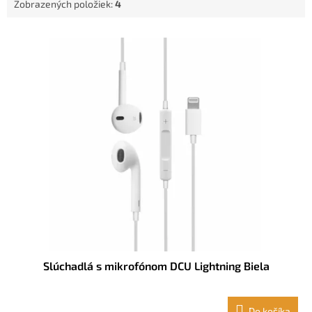
Zobrazených položiek:
4
o
v
V
ý
p
i
s
p
r
o
d
u
k
t
o
v
Slúchadlá s mikrofónom DCU Lightning Biela
Do košíka