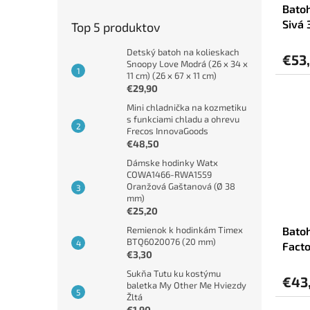
Batoh
Sivá 
Top 5 produktov
Detský batoh na kolieskach
€53
Snoopy Love Modrá (26 x 34 x
11 cm) (26 x 67 x 11 cm)
€29,90
Mini chladnička na kozmetiku
s funkciami chladu a ohrevu
Frecos InnovaGoods
€48,50
Dámske hodinky Watx
COWA1466-RWA1559
Oranžová Gaštanová (Ø 38
mm)
€25,20
Batoh
Remienok k hodinkám Timex
BTQ6020076 (20 mm)
Facto
€3,30
Sukňa Tutu ku kostýmu
€43
baletka My Other Me Hviezdy
Žltá
€1,90