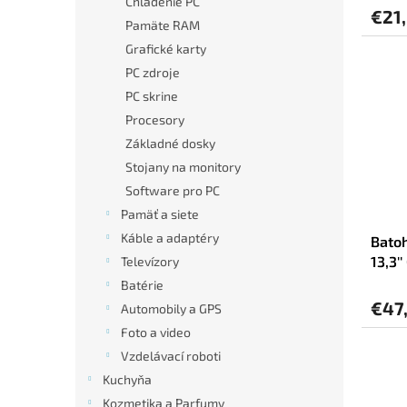
Chladenie PC
v
€21
Pamäte RAM
Grafické karty
PC zdroje
PC skrine
Procesory
Základné dosky
Stojany na monitory
Software pro PC
Pamäť a siete
Káble a adaptéry
Batoh
13,3'
Televízory
Batérie
€47
Automobily a GPS
Foto a video
Vzdelávací roboti
Kuchyňa
Kozmetika a Parfumy