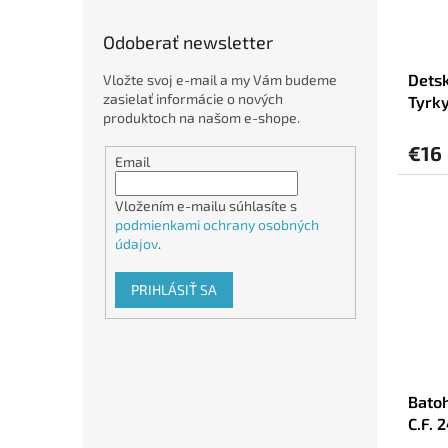
Odoberať newsletter
Detsk
Vložte svoj e-mail a my Vám budeme
zasielať informácie o nových
Tyrky
produktoch na našom e-shope.
(31 x
€16
Email
Vložením e-mailu súhlasíte s
podmienkami ochrany osobných
údajov
.
PRIHLÁSIŤ SA
Bato
C.F. 
cm 15