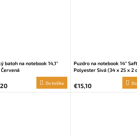
ý batoh na notebook 14,1"
Puzdro na notebook 14" Saf
 Červená
Polyester Sivá (34 x 25 x 2 
Do košíka
Do
,20
€15,10