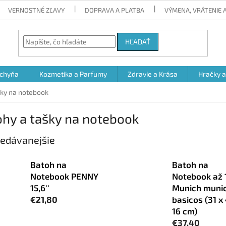
VERNOSTNÉ ZĽAVY
DOPRAVA A PLATBA
VÝMENA, VRÁTENIE
HĽADAŤ
chyňa
Kozmetika a Parfumy
Zdravie a Krása
Hračky 
šky na notebook
hy a tašky na notebook
edávanejšie
Batoh na
Batoh na
Notebook PENNY
Notebook až 1
15,6''
Munich muni
€21,80
basicos (31 x 
16 cm)
€37,40