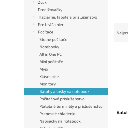
Zvuk
Predlžovačky
Tlačiarne, tabule a príslušenstvo
Pre hráča hier
R
a
Počítače
Najpr
d
Stolné počítače
e
Notebooky
V
n
All in One PC
ý
i
Mini počítače
p
e
i
p
Myši
s
r
Klávesnice
p
o
Monitory
r
d
Batohy a tašky na notebook
o
u
Počítačové príslušenstvo
d
k
u
Platebné terminály a príslušenstvo
t
Batoh
k
o
Prenosné chladenie
t
v
Nabíjačky na notebook
o