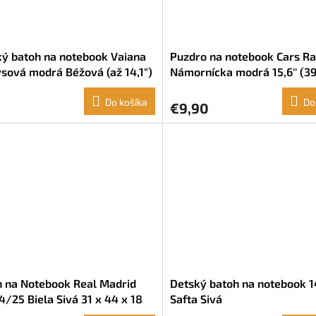
ý batoh na notebook Vaiana
Puzdro na notebook Cars Ra
sová modrá Béžová (až 14,1")
Námornícka modrá 15,6'' (39
 43 x 13 cm)
27,5 x 3,5 cm)
Do košíka
Do
€9,90
h na Notebook Real Madrid
Detský batoh na notebook 14
24/25 Biela Sivá 31 x 44 x 18
Safta Sivá
,6"