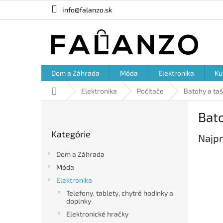
Prejsť
info@falanzo.sk
na
obsah
Dom a Záhrada
Móda
Elektronika
Ku
Domov
Elektronika
Počítače
Batohy a ta
B
Bato
o
Preskočiť
č
Kategórie
kategórie
Najpr
n
ý
Dom a Záhrada
p
Móda
a
Elektronika
n
e
Telefony, tablety, chytré hodinky a
doplnky
l
Elektronické hračky