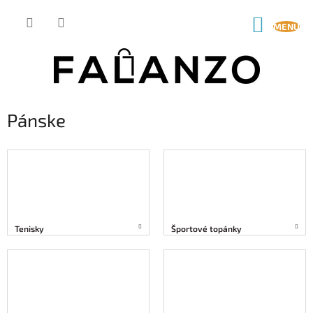
Prejsť
na
NÁKUP
obsah
KOŠÍK
Pánske
Tenisky
Športové topánky