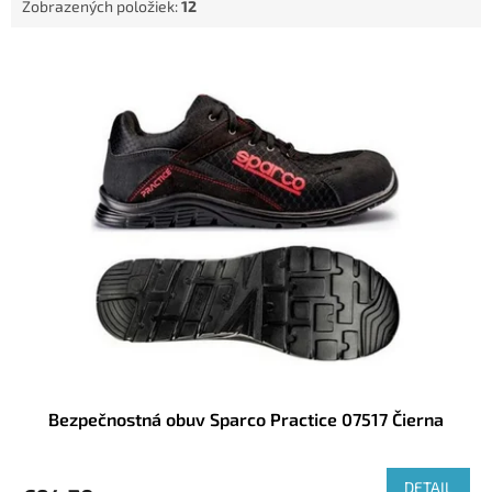
Zobrazených položiek:
12
o
v
V
ý
p
i
s
p
r
o
d
u
k
t
o
v
Bezpečnostná obuv Sparco Practice 07517 Čierna
DETAIL