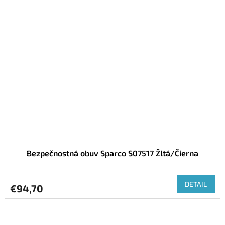
Bezpečnostná obuv Sparco S07517 Žltá/Čierna
DETAIL
€94,70