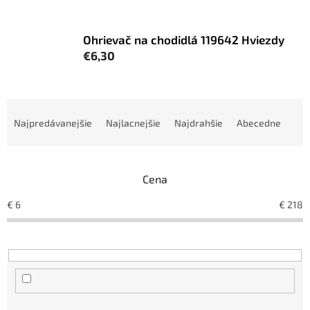
Ohrievač na chodidlá 119642 Hviezdy
€6,30
R
a
Najpredávanejšie
Najlacnejšie
Najdrahšie
Abecedne
d
e
n
Cena
i
e
€
6
€
218
p
r
o
d
u
k
t