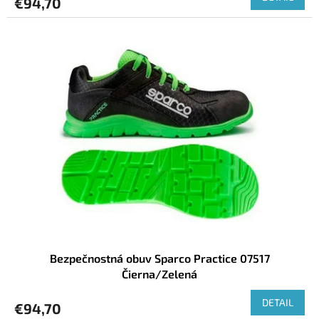
€94,70
Bezpečnostná obuv Sparco Practice 07517
Čierna/Zelená
DETAIL
€94,70