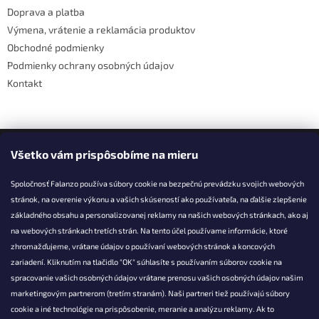
Doprava a platba
p
e
r
Výmena, vrátenie a reklamácia produktov
v
Obchodné podmienky
k
Podmienky ochrany osobných údajov
y
v
Kontakt
ý
p
i
s
Facebook
u
Všetko vám prispôsobíme na mieru
Spoločnosť Falanzo používa súbory cookie na bezpečnú prevádzku svojich webových
stránok, na overenie výkonu a vašich skúseností ako používateľa, na ďalšie zlepšenie
základného obsahu a personalizovanej reklamy na našich webových stránkach, ako aj
KONTAKT
na webových stránkach tretích strán. Na tento účel používame informácie, ktoré
zhromažďujeme, vrátane údajov o používaní webových stránok a koncových
info@falanzo.sk
zariadení. Kliknutím na tlačidlo "OK" súhlasíte s používaním súborov cookie na
Falanzo.sk
spracovanie vašich osobných údajov vrátane prenosu vašich osobných údajov našim
FalanzoSK
marketingovým partnerom (tretím stranám). Naši partneri tiež používajú súbory
cookie a iné technológie na prispôsobenie, meranie a analýzu reklamy. Ak to