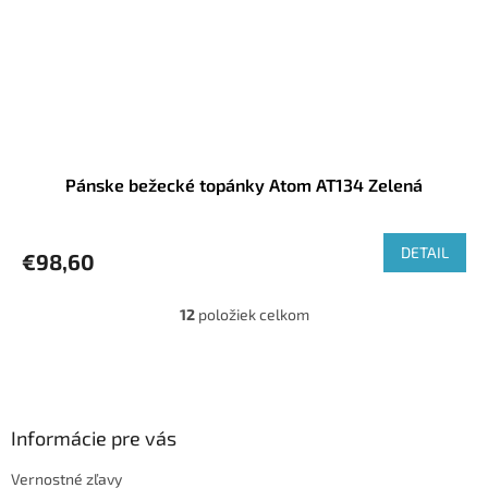
Pánske bežecké topánky Atom AT134 Zelená
DETAIL
€98,60
12
položiek celkom
O
v
l
Z
á
á
d
p
a
ä
Informácie pre vás
c
t
i
Vernostné zľavy
i
e