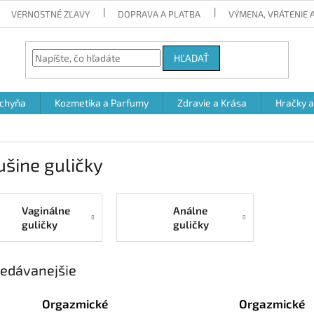
VERNOSTNÉ ZĽAVY
DOPRAVA A PLATBA
VÝMENA, VRÁTENIE
HĽADAŤ
chyňa
Kozmetika a Parfumy
Zdravie a Krása
Hračky 
šine guličky
Vaginálne
Análne
guličky
guličky
edávanejšie
Orgazmické
Orgazmické