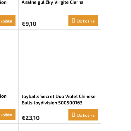
ion
Análne guličky Virgite Čierna
y
 košíka
Do košíka
€9,10
ion
Joyballs Secret Duo Violet Chinese
Balls Joydivision 500500163
 košíka
Do košíka
€23,10