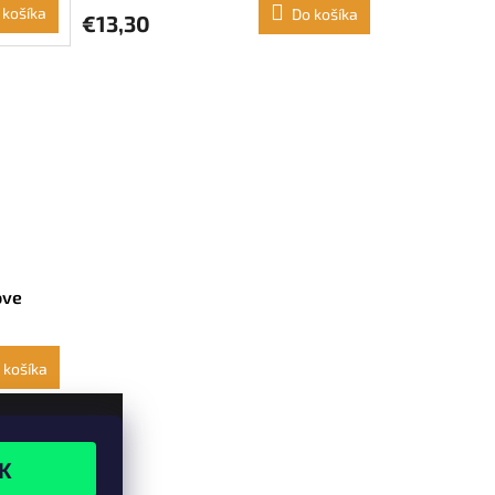
 košíka
Do košíka
€13,30
ove
 košíka