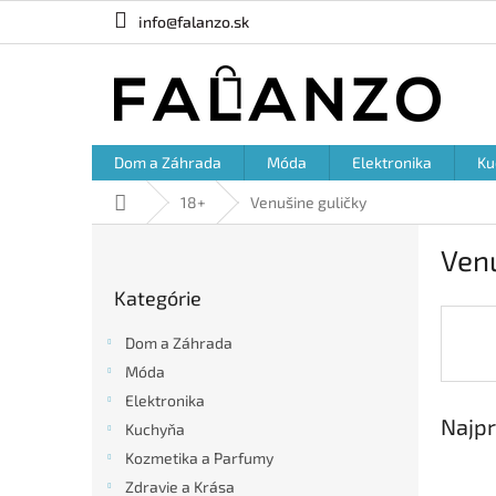
Prejsť
info@falanzo.sk
na
obsah
Dom a Záhrada
Móda
Elektronika
Ku
Domov
18+
Venušine guličky
B
Venu
o
Preskočiť
č
Kategórie
kategórie
n
ý
Dom a Záhrada
p
Móda
a
Elektronika
n
Najpr
e
Kuchyňa
l
Kozmetika a Parfumy
Zdravie a Krása