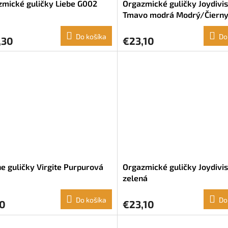
mické guličky Liebe G002
Orgazmické guličky Joydivis
Tmavo modrá Modrý/Čiern
Do košíka
Do
,30
€23,10
e guličky Virgite Purpurová
Orgazmické guličky Joydivis
zelená
Do košíka
Do
10
€23,10