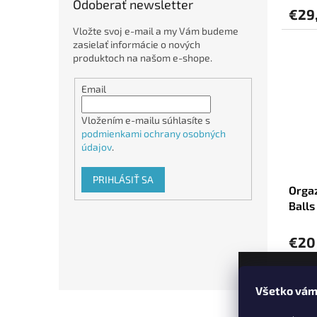
Odoberať newsletter
€29
Vložte svoj e-mail a my Vám budeme
zasielať informácie o nových
produktoch na našom e-shope.
Email
Vložením e-mailu súhlasíte s
podmienkami ochrany osobných
údajov
.
PRIHLÁSIŤ SA
Orgaz
Balls
€20
Všetko vám
Z
á