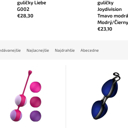
guličky Liebe
guličky
G002
Joydivision
€28,30
Tmavo modr
Modrý/Čiern
€23,10
edávanejšie
Najlacnejšie
Najdrahšie
Abecedne