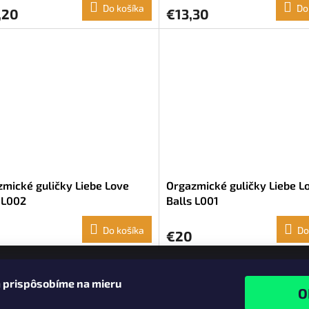
Do košíka
Do
,20
€13,30
mické guličky Liebe Love
Orgazmické guličky Liebe L
 L002
Balls L001
Do košíka
Do
€20
O
v
 prispôsobíme na mieru
l
á