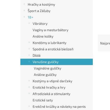
Hračky a kostýmy
Šport a Záľuby
18+
Vibrátory
Vagíny a masturbátory
R
Análne kolíky
a
Kondómy a lubrikanty
Najpr
d
Spodná a erotická bielizeň
e
Dildá
V
n
Venušine guličky
ý
i
Vaginálne guličky
p
e
i
p
Análne guličky
s
r
Kostýmy a vtipné darčeky
p
o
Erotické hračky a hry
r
d
Afrodiziaká a stimulanty
o
u
Erotické sety
d
k
u
t
Erekčné krúžky a návleky na penis