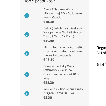
Top 5 produktov
Dvojitý Naparovač do
Mikrovlnnej Rúry Codowave
InnovaGoods
€10,80
Detský batoh na kolieskach
Snoopy Love Modrá (26 x 34 x
11 cm) (26 x 67 x 11 cm)
€29,90
Orgaz
Mini chladnička na kozmetiku
s funkciami chladu a ohrevu
Silik
Frecos InnovaGoods
€48,50
€13,
Dámske hodinky Watx
COWA1466-RWA1559
Oranžová Gaštanová (Ø 38
mm)
€25,20
Remienok k hodinkám Timex
BTQ6020076 (20 mm)
€3,30