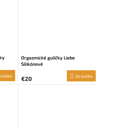
čky
Orgazmické guličky Liebe
Silikónové
 košíka
Do košíka
€20