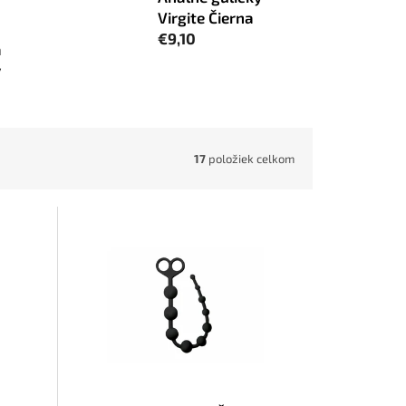
Virgite Čierna
€9,10
á
y
17
položiek celkom