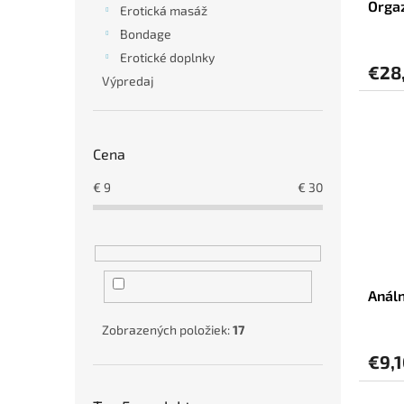
Orgaz
k
o
Erotická masáž
t
v
Bondage
o
Erotické doplnky
v
€28
Výpredaj
Cena
€
9
€
30
Análn
Zobrazených položiek:
17
€9,