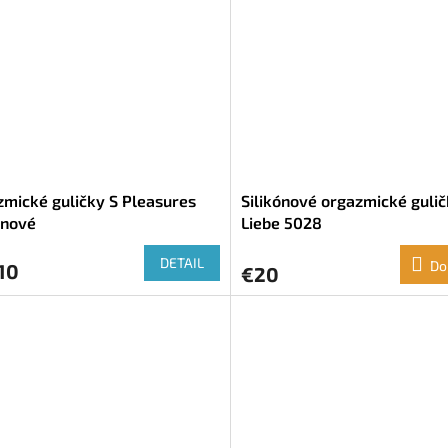
mické guličky S Pleasures
Silikónové orgazmické guli
ónové
Liebe 5028
DETAIL
Do
10
€20