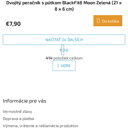
Dvojitý peračník s pútkom BlackFit8 Moon Zelená (21 x
8 x 6 cm)
Do košíka
€7,90
NAČÍTAŤ 24 ĎALŠÍCH
S
1
18
t
O
r
414
položiek celkom
v
á
l
HORE
n
á
k
d
o
v
Z
a
a
c
á
n
i
p
i
e
ä
Informácie pre vás
e
p
t
r
Vernostné zľavy
i
v
Doprava a platba
e
k
y
Výmena, vrátenie a reklamácia produktov