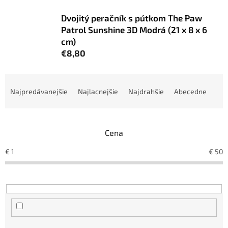
Dvojitý peračník s pútkom The Paw
Patrol Sunshine 3D Modrá (21 x 8 x 6
cm)
€8,80
R
a
Najpredávanejšie
Najlacnejšie
Najdrahšie
Abecedne
d
e
n
Cena
i
e
€
1
€
50
p
r
o
d
u
k
t