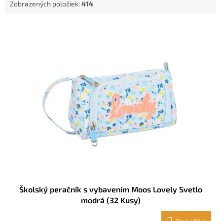
Zobrazených položiek:
414
o
v
V
ý
p
i
s
p
r
o
d
u
k
t
o
v
Školský peračník s vybavením Moos Lovely Svetlo
modrá (32 Kusy)