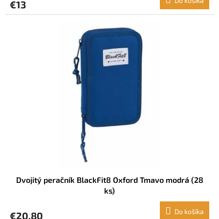
Do košíka
€13
Dvojitý peračník BlackFit8 Oxford Tmavo modrá (28
ks)
Do košíka
€20,80