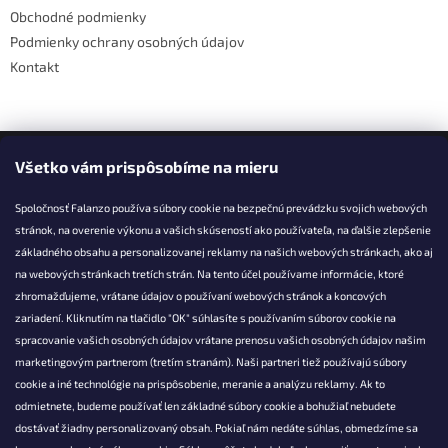
v
Obchodné podmienky
ý
Podmienky ochrany osobných údajov
p
i
Kontakt
s
u
Facebook
Všetko vám prispôsobíme na mieru
Spoločnosť Falanzo používa súbory cookie na bezpečnú prevádzku svojich webových
stránok, na overenie výkonu a vašich skúseností ako používateľa, na ďalšie zlepšenie
základného obsahu a personalizovanej reklamy na našich webových stránkach, ako aj
KONTAKT
na webových stránkach tretích strán. Na tento účel používame informácie, ktoré
zhromažďujeme, vrátane údajov o používaní webových stránok a koncových
info@falanzo.sk
zariadení. Kliknutím na tlačidlo "OK" súhlasíte s používaním súborov cookie na
Falanzo.sk
spracovanie vašich osobných údajov vrátane prenosu vašich osobných údajov našim
FalanzoSK
marketingovým partnerom (tretím stranám). Naši partneri tiež používajú súbory
cookie a iné technológie na prispôsobenie, meranie a analýzu reklamy. Ak to
odmietnete, budeme používať len základné súbory cookie a bohužiaľ nebudete
dostávať žiadny personalizovaný obsah. Pokiaľ nám nedáte súhlas, obmedzíme sa