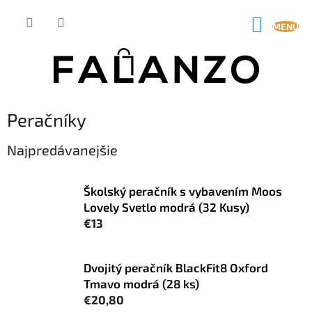
Prejsť
na
NÁKUP
obsah
KOŠÍK
Peračníky
Najpredávanejšie
Školský peračník s vybavením Moos
Lovely Svetlo modrá (32 Kusy)
€13
Dvojitý peračník BlackFit8 Oxford
Tmavo modrá (28 ks)
€20,80