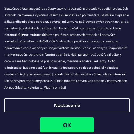
Spoločnosť Falanzo používa súbory cookie na bezpečnú prevádzku svojich webových
stránok, na overenie výkonu a vašich skúseností ako používateľa, na ďalšie zlepšenie
základného obsahu a personalizovanej reklamy na našich webových stránkach, ako aj
KONTAKT
na webových stránkach tretích strán. Na tento účel používame informácie, ktoré
zhromažďujeme, vrátane údajov o používaní webových stránok a koncových
info@falanzo.sk
zariadení. Kliknutím na tlačidlo "OK" súhlasíte s používaním súborov cookie na
Falanzo.sk
spracovanie vašich osobných údajov vrátane prenosu vašich osobných údajov našim
FalanzoSK
marketingovým partnerom (tretím stranám). Naši partneri tiež používajú súbory
cookie a iné technológie na prispôsobenie, meranie a analýzu reklamy. Ak to
odmietnete, budeme používať len základné súbory cookie a bohužiaľ nebudete
dostávať žiadny personalizovaný obsah. Pokiaľ nám nedáte súhlas, obmedzíme sa
len na nevyhnutné súbory cookie. Súhlas môžete kedykoľvek zmeniť v nastaveniach.
Ak nesúhlasíte, kliknite
tu.
Viac informácií
Nastavenie
Vytvoril Shoptet
Copyright 2026
Falanzo.sk
. Všetky práva vyhradené.