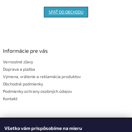
SPÄŤ DO OBCHODU
Z
á
p
ä
Informácie pre vás
t
Vernostné zľavy
i
Doprava a platba
e
Výmena, vrátenie a reklamácia produktov
Obchodné podmienky
Podmienky ochrany osobných údajov
Kontakt
Facebook
Všetko vám prispôsobíme na mieru