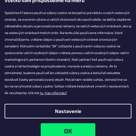
Všetko vám prispôsobíme na mieru
Falanzo.sk
Spoločnosť Falanzo používa súbory cookie na bezpečnú prevádzku svojich webových
stránok, na overenie výkonu a vašich skúseností ako používateľa, na ďalšie zlepšenie
základného obsahu a personalizovanej reklamy na našich webových stránkach, ako aj
KONTAKT
na webových stránkach tretích strán. Na tento účel používame informácie, ktoré
zhromažďujeme, vrátane údajov o používaní webových stránok a koncových
info@falanzo.sk
zariadení. Kliknutím na tlačidlo "OK" súhlasíte s používaním súborov cookie na
Falanzo.sk
spracovanie vašich osobných údajov vrátane prenosu vašich osobných údajov našim
FalanzoSK
marketingovým partnerom (tretím stranám). Naši partneri tiež používajú súbory
cookie a iné technológie na prispôsobenie, meranie a analýzu reklamy. Ak to
odmietnete, budeme používať len základné súbory cookie a bohužiaľ nebudete
dostávať žiadny personalizovaný obsah. Pokiaľ nám nedáte súhlas, obmedzíme sa
len na nevyhnutné súbory cookie. Súhlas môžete kedykoľvek zmeniť v nastaveniach.
Ak nesúhlasíte, kliknite
tu.
Viac informácií
Nastavenie
Vytvoril Shoptet
Copyright 2026
Falanzo.sk
. Všetky práva vyhradené.