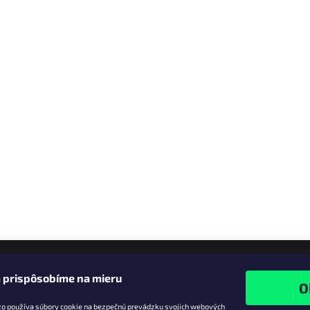
 prispôsobíme na mieru
zo používa súbory cookie na bezpečnú prevádzku svojich webových