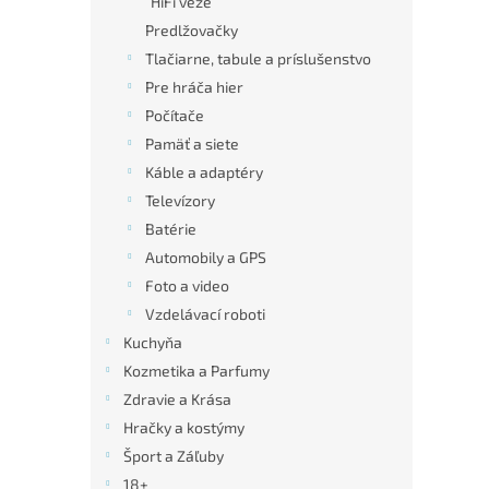
HiFi veže
Predlžovačky
Tlačiarne, tabule a príslušenstvo
Pre hráča hier
Počítače
Pamäť a siete
Káble a adaptéry
Televízory
Batérie
Automobily a GPS
Foto a video
Vzdelávací roboti
Kuchyňa
Kozmetika a Parfumy
Zdravie a Krása
Hračky a kostýmy
Šport a Záľuby
18+