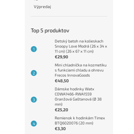
Výpredaj
Top 5 produktov
Detský batoh na kolieskach
Snoopy Love Modrá (26 x 34 x
11 cm) (26 x 67 x 11 cm)
€29,90
Mini chladnička na kozmetiku
s funkciami chladu a ohrevu
Frecos InnovaGoods
€48,50
Dámske hodinky Watx
COWA1466-RWA1559
Oranžová Gaštanová (Ø 38
mm)
€25,20
Remienok k hodinkám Timex
BTQ6020076 (20 mm)
€3,30