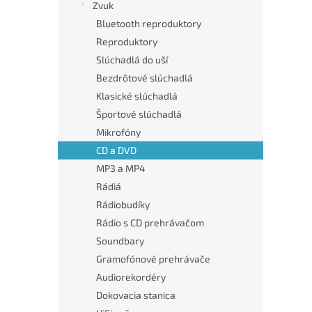
Zvuk
Bluetooth reproduktory
Reproduktory
Slúchadlá do uší
Bezdrôtové slúchadlá
Klasické slúchadlá
Športové slúchadlá
Mikrofóny
CD a DVD
MP3 a MP4
Rádiá
Rádiobudíky
Rádio s CD prehrávačom
Soundbary
Gramofónové prehrávače
Audiorekordéry
Dokovacia stanica