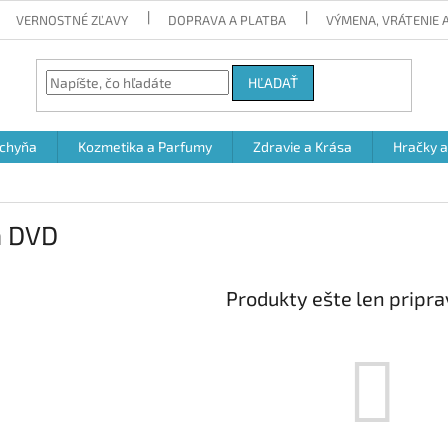
VERNOSTNÉ ZĽAVY
DOPRAVA A PLATBA
VÝMENA, VRÁTENIE
HĽADAŤ
chyňa
Kozmetika a Parfumy
Zdravie a Krása
Hračky 
a DVD
Produkty ešte len pripr