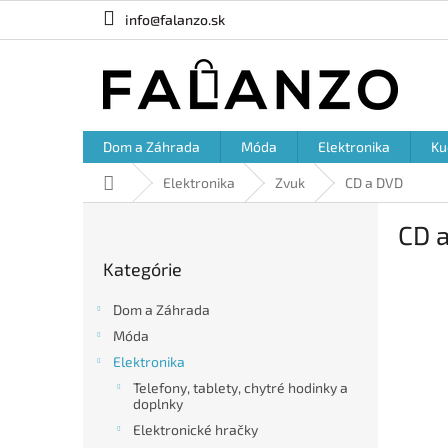
Prejsť
info@falanzo.sk
na
obsah
Dom a Záhrada
Móda
Elektronika
Ku
Domov
Elektronika
Zvuk
CD a DVD
B
CD 
o
Preskočiť
č
Kategórie
kategórie
n
ý
Dom a Záhrada
p
Móda
a
Elektronika
n
e
Telefony, tablety, chytré hodinky a
doplnky
l
Elektronické hračky