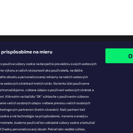
 prispôsobíme na mieru
zo používa súbory cookie na bezpečnú prevádzku svojich webových
nie výkonu a vašich skúseností ako používateľa, na ďalšie
ného obsahu a personalizovanej reklamy na našich webových
 na webových stránkach tretích strán. Na tento účel používame
ie pre vás
Facebook
é zhromažďujeme, vrátane údajov o používaní webových stránok a
zľavy
ní. Kliknutím na tlačidlo "OK" súhlasíte s používaním súborov
vanie vašich osobných údajov vrátane prenosu vašich osobných
platba
ketingovým partnerom (tretím stranám). Naši partneri tiež
átenie a
cookie a iné technológie na prispôsobenie, meranie a analýzu
 produktov
mietnete, budeme používať len základné súbory cookie a bohužiaľ
podmienky
ť žiadny personalizovaný obsah. Pokiaľ nám nedáte súhlas,
 ochrany