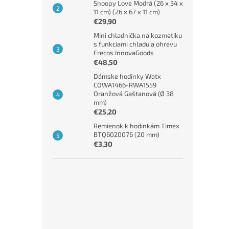
Snoopy Love Modrá (26 x 34 x
11 cm) (26 x 67 x 11 cm)
€29,90
Mini chladnička na kozmetiku
s funkciami chladu a ohrevu
Frecos InnovaGoods
€48,50
Dámske hodinky Watx
COWA1466-RWA1559
Oranžová Gaštanová (Ø 38
mm)
€25,20
Remienok k hodinkám Timex
BTQ6020076 (20 mm)
€3,30