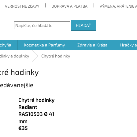
VERNOSTNÉ ZĽAVY
DOPRAVA A PLATBA
VÝMENA, VRÁTENIE
HĽADAŤ
chyňa
Kozmetika a Parfumy
Zdravie a Krása
Hračky 
odinky a doplnky
Chytré hodinky
tré hodinky
edávanejšie
Chytré hodinky
Radiant
RAS10503 Ø 41
mm
€35