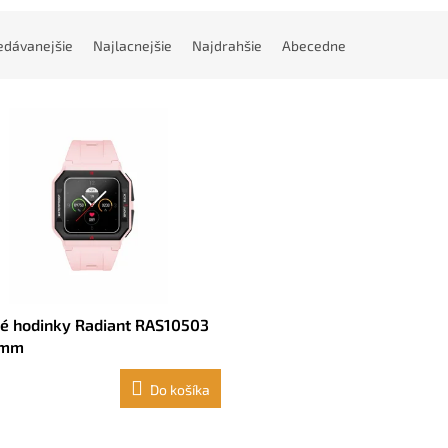
edávanejšie
Najlacnejšie
Najdrahšie
Abecedne
ré hodinky Radiant RAS10503
 mm
Do košíka
O