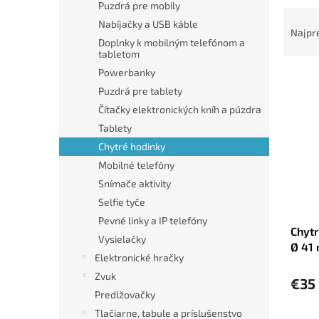
Puzdrá pre mobily
R
Nabíjačky a USB káble
a
Najpr
Doplnky k mobilným telefónom a
d
tabletom
e
Powerbanky
V
n
ý
i
Puzdrá pre tablety
p
e
Čítačky elektronických kníh a púzdra
i
p
Tablety
s
r
Chytré hodinky
p
o
Mobilné telefóny
r
d
Snímače aktivity
o
u
d
k
Selfie tyče
u
t
Pevné linky a IP telefóny
Chyt
k
o
Vysielačky
Ø 41
t
v
Elektronické hračky
o
Zvuk
v
€35
Predlžovačky
Tlačiarne, tabule a príslušenstvo