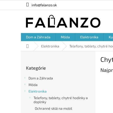
Prejsť
info@falanzo.sk
na
obsah
Dom a Záhrada
Móda
Elektronika
Ku
Domov
Elektronika
Telefony, tablety, chytré h
B
Chy
o
Preskočiť
č
Kategórie
kategórie
Najpr
n
ý
Dom a Záhrada
p
Móda
a
Elektronika
n
e
Telefony, tablety, chytré hodinky a
doplnky
l
Ochranné sklá na mobil