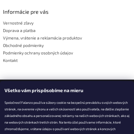
d
p
a
ä
Informácie pre vás
c
t
i
Vernostné zľavy
i
e
Doprava a platba
p
e
r
Výmena, vrátenie a reklamácia produktov
v
Obchodné podmienky
k
Podmienky ochrany osobných údajov
y
v
Kontakt
ý
p
i
s
Facebook
u
Všetko vám prispôsobíme na mieru
Spoločnosť Falanzo používa súbory cookie na bezpečnú prevádzku svojich webových
stránok, na overenie výkonu a vašich skúseností ako používateľa, na ďalšie zlepšenie
základného obsahu a personalizovanej reklamy na našich webových stránkach, ako aj
KONTAKT
na webových stránkach tretích strán. Na tento účel používame informácie, ktoré
zhromažďujeme, vrátane údajov o používaní webových stránok a koncových
info@falanzo.sk