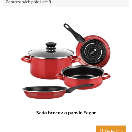
Zobrazených položiek:
9
o
v
V
ý
p
i
s
p
r
o
d
u
k
t
o
v
Sada hrncov a panvíc Fagor
Do košíka