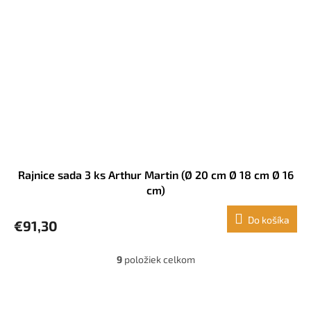
Rajnice sada 3 ks Arthur Martin (Ø 20 cm Ø 18 cm Ø 16
cm)
Do košíka
€91,30
9
položiek celkom
O
v
l
Z
á
á