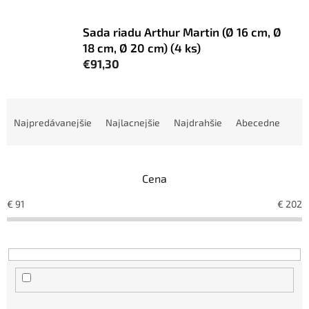
Sada riadu Arthur Martin (Ø 16 cm, Ø
18 cm, Ø 20 cm) (4 ks)
€91,30
R
a
Najpredávanejšie
Najlacnejšie
Najdrahšie
Abecedne
d
e
n
Cena
i
e
€
91
€
202
p
r
o
d
u
k
t