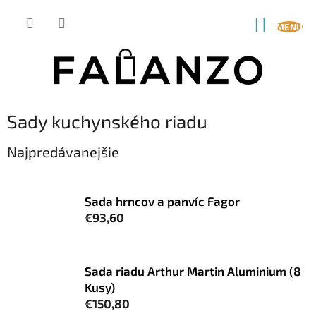
Prejsť
na
NÁKUP
obsah
KOŠÍK
Sady kuchynského riadu
Najpredávanejšie
Sada hrncov a panvíc Fagor
€93,60
Sada riadu Arthur Martin Aluminium (8
Kusy)
€150,80