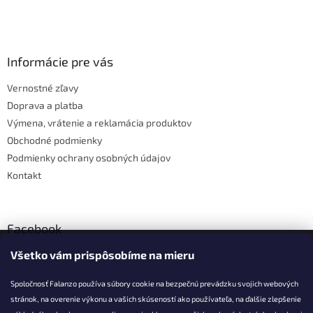
v
l
Z
á
á
d
p
a
ä
Informácie pre vás
c
t
i
Vernostné zľavy
i
e
Doprava a platba
p
e
r
Výmena, vrátenie a reklamácia produktov
v
Obchodné podmienky
k
Podmienky ochrany osobných údajov
y
v
Kontakt
ý
p
i
s
Facebook
u
Všetko vám prispôsobíme na mieru
Falanzo.sk
Spoločnosť Falanzo používa súbory cookie na bezpečnú prevádzku svojich webových
stránok, na overenie výkonu a vašich skúseností ako používateľa, na ďalšie zlepšenie