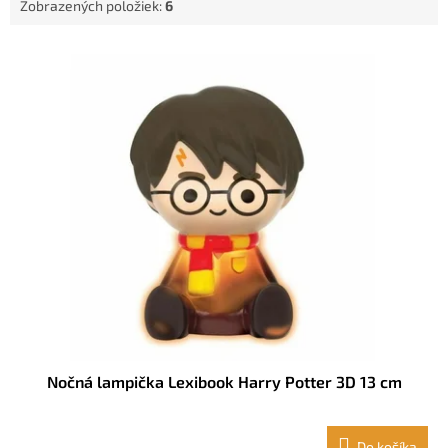
Zobrazených položiek:
6
o
v
V
ý
p
i
s
p
r
o
d
u
k
t
o
v
Nočná lampička Lexibook Harry Potter 3D 13 cm
Do košíka