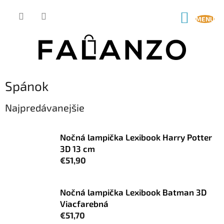
Prejsť
na
NÁKUP
obsah
KOŠÍK
Spánok
Najpredávanejšie
Nočná lampička Lexibook Harry Potter
3D 13 cm
€51,90
Nočná lampička Lexibook Batman 3D
Viacfarebná
€51,70