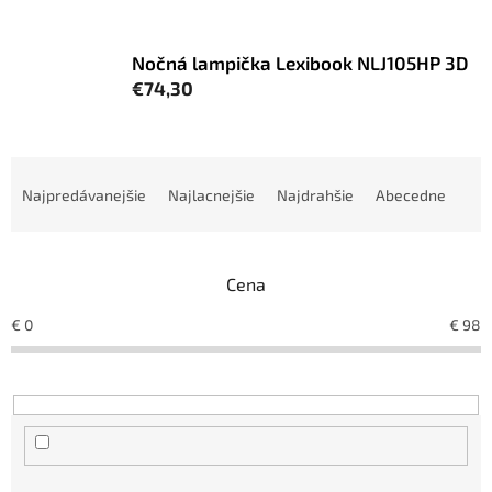
Nočná lampička Lexibook NLJ105HP 3D
€74,30
R
a
Najpredávanejšie
Najlacnejšie
Najdrahšie
Abecedne
d
e
n
Cena
i
e
€
0
€
98
p
r
o
d
u
k
t