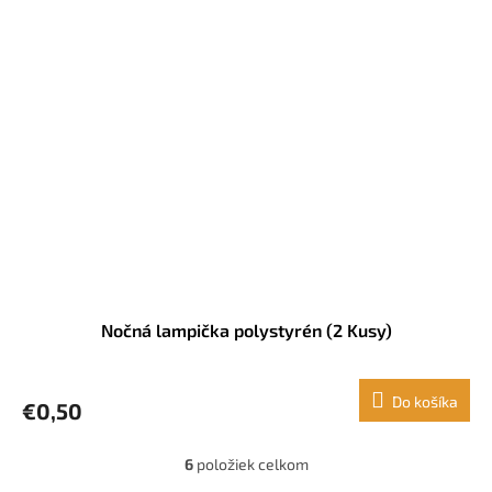
Nočná lampička polystyrén (2 Kusy)
Do košíka
€0,50
6
položiek celkom
O