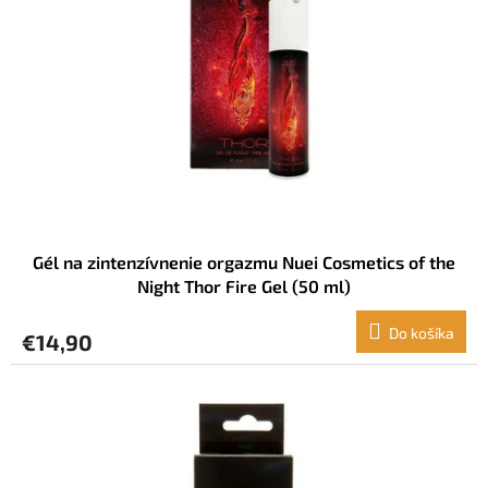
s
p
r
o
d
u
k
t
o
v
Gél na zintenzívnenie orgazmu Nuei Cosmetics of the
Night Thor Fire Gel (50 ml)
Do košíka
€14,90