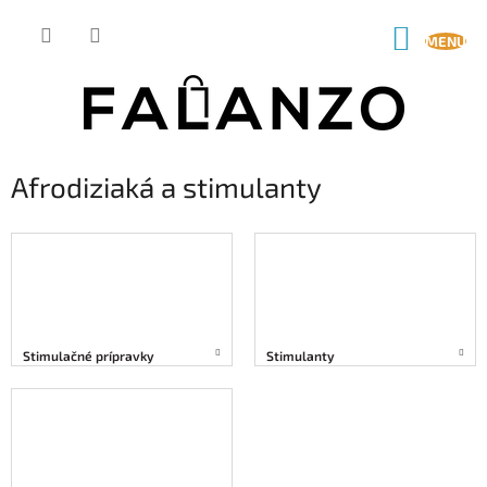
Prejsť
na
NÁKUP
obsah
KOŠÍK
Afrodiziaká a stimulanty
Stimulačné prípravky
Stimulanty