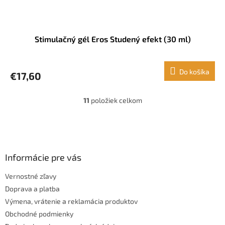
Stimulačný gél Eros Studený efekt (30 ml)
Do košíka
€17,60
11
položiek celkom
O
v
l
Z
á
á
d
p
a
ä
Informácie pre vás
c
t
i
Vernostné zľavy
i
e
Doprava a platba
p
e
r
Výmena, vrátenie a reklamácia produktov
v
Obchodné podmienky
k