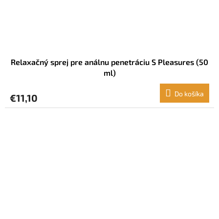
Relaxačný sprej pre análnu penetráciu S Pleasures (50
ml)
Do košíka
€11,10