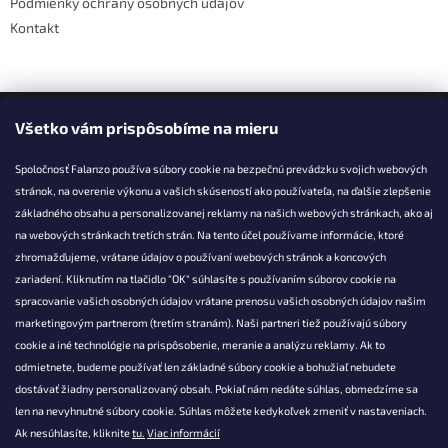
Podmienky ochrany osobných údajov
y
v
Kontakt
ý
p
i
s
Facebook
u
Všetko vám prispôsobíme na mieru
Spoločnosť Falanzo používa súbory cookie na bezpečnú prevádzku svojich webových
stránok, na overenie výkonu a vašich skúseností ako používateľa, na ďalšie zlepšenie
základného obsahu a personalizovanej reklamy na našich webových stránkach, ako aj
KONTAKT
na webových stránkach tretích strán. Na tento účel používame informácie, ktoré
zhromažďujeme, vrátane údajov o používaní webových stránok a koncových
info@falanzo.sk
zariadení. Kliknutím na tlačidlo "OK" súhlasíte s používaním súborov cookie na
Falanzo.sk
spracovanie vašich osobných údajov vrátane prenosu vašich osobných údajov našim
FalanzoSK
marketingovým partnerom (tretím stranám). Naši partneri tiež používajú súbory
cookie a iné technológie na prispôsobenie, meranie a analýzu reklamy. Ak to
odmietnete, budeme používať len základné súbory cookie a bohužiaľ nebudete
dostávať žiadny personalizovaný obsah. Pokiaľ nám nedáte súhlas, obmedzíme sa
len na nevyhnutné súbory cookie. Súhlas môžete kedykoľvek zmeniť v nastaveniach.
Ak nesúhlasíte, kliknite
tu.
Viac informácií