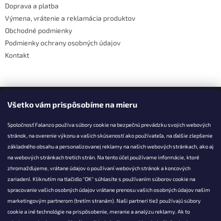
Doprava a platba
p
e
r
Výmena, vrátenie a reklamácia produktov
v
Obchodné podmienky
k
Podmienky ochrany osobných údajov
y
v
Kontakt
ý
p
i
s
Facebook
u
Všetko vám prispôsobíme na mieru
Spoločnosť Falanzo používa súbory cookie na bezpečnú prevádzku svojich webových
stránok, na overenie výkonu a vašich skúseností ako používateľa, na ďalšie zlepšenie
základného obsahu a personalizovanej reklamy na našich webových stránkach, ako aj
KONTAKT
na webových stránkach tretích strán. Na tento účel používame informácie, ktoré
zhromažďujeme, vrátane údajov o používaní webových stránok a koncových
info@falanzo.sk
zariadení. Kliknutím na tlačidlo "OK" súhlasíte s používaním súborov cookie na
Falanzo.sk
spracovanie vašich osobných údajov vrátane prenosu vašich osobných údajov našim
FalanzoSK
marketingovým partnerom (tretím stranám). Naši partneri tiež používajú súbory
cookie a iné technológie na prispôsobenie, meranie a analýzu reklamy. Ak to