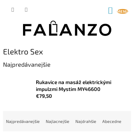
Prejsť
na
NÁKUP
obsah
KOŠÍK
Elektro Sex
Najpredávanejšie
Rukavice na masáž elektrickými
impulzmi Mystim MY46600
€79,50
R
a
Najpredávanejšie
Najlacnejšie
Najdrahšie
Abecedne
d
e