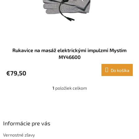
d
u
k
t
o
v
Rukavice na masáž elektrickými impulzmi Mystim
MY46600
Do košíka
€79,50
1
položiek celkom
O
v
l
Z
á
á
d
p
a
ä
Informácie pre vás
c
t
i
Vernostné zľavy
i
e