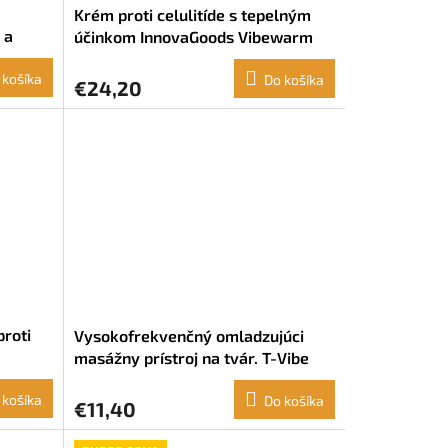
Krém proti celulitíde s tepelným
 a
účinkom InnovaGoods Vibewarm
ods
Kombucha Pagaštan konský
 košíka
Bambucké maslo (200 ml)
Do košíka
€24,20
proti
Vysokofrekvenčný omladzujúci
masážny prístroj na tvár. T-Vibe
InnovaGoods
 košíka
Do košíka
€11,40