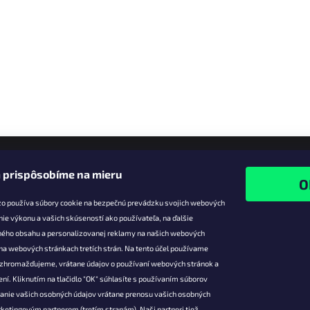
y
v
ý
p
i
s
u
 prispôsobíme na mieru
zo používa súbory cookie na bezpečnú prevádzku svojich webových
nie výkonu a vašich skúseností ako používateľa, na ďalšie
ného obsahu a personalizovanej reklamy na našich webových
 na webových stránkach tretích strán. Na tento účel používame
ie pre vás
Facebook
é zhromažďujeme, vrátane údajov o používaní webových stránok a
zľavy
ní. Kliknutím na tlačidlo "OK" súhlasíte s používaním súborov
vanie vašich osobných údajov vrátane prenosu vašich osobných
platba
ketingovým partnerom (tretím stranám). Naši partneri tiež