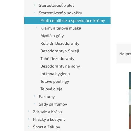
Starostlivosť o pleť
Starostlivosť o pokožku
Proti celulitíde a spevňujúce krémy
Krémy a telové mlieka
Mydlá a gély
Roll-On Dezodoranty
R
Dezodoranty v Spreji
a
Najpr
d
Tuhé Dezodoranty
e
Dezodoranty na nohy
V
n
Intímna hygiena
ý
i
Telové peelingy
p
e
Telové oleje
i
p
Parfumy
s
r
p
o
Sady parfumov
r
d
Zdravie a Krása
o
u
Hračky a kostýmy
d
k
Šport a Záľuby
u
t