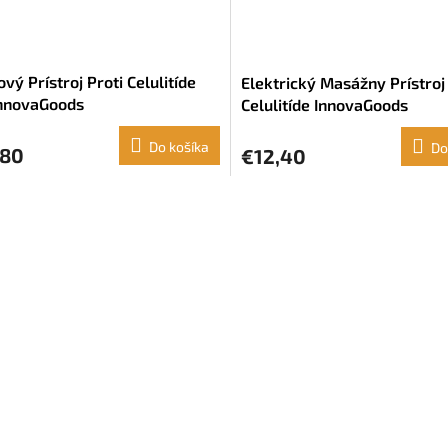
vý Prístroj Proti Celulitíde
Elektrický Masážny Prístroj 
InnovaGoods
Celulitíde InnovaGoods
Do košíka
Do
,80
€12,40
O
v
l
á
d
a
c
i
e
p
r
v
k