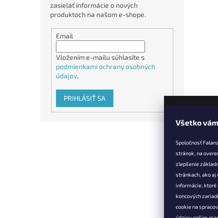
zasielať informácie o nových
produktoch na našom e-shope.
Email
Vložením e-mailu súhlasíte s
podmienkami ochrany osobných
údajov
.
PRIHLÁSIŤ SA
Všetko vám
Z
á
Spoločnosť Falan
p
stránok, na overe
ä
zlepšenie základ
t
stránkach, ako aj
Informác
i
informácie, ktor
e
Vernostné 
koncových zariade
cookie na spraco
Doprava a 
údajov našim mar