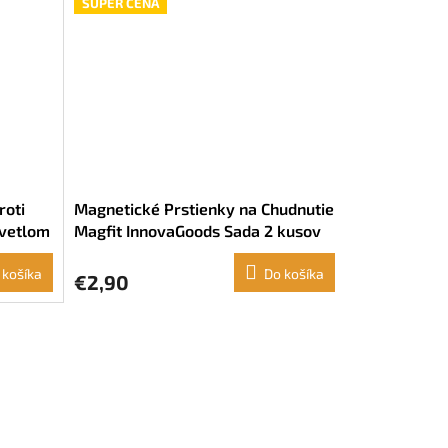
SUPER CENA
roti
Magnetické Prstienky na Chudnutie
svetlom
Magfit InnovaGoods Sada 2 kusov
 košíka
Do košíka
€2,90