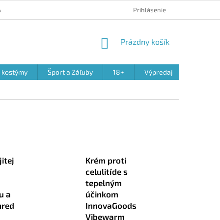
 A REKLAMÁCIA PRODUKTOV
OBCHODNÉ PODMIENKY
Prihlásenie
PODMIENK
NÁKUPNÝ
Prázdny košík
KOŠÍK
a kostýmy
Šport a Záľuby
18+
Výpredaj
itej
Krém proti
celulitíde s
tepelným
u a
účinkom
nred
InnovaGoods
Vibewarm