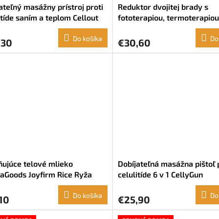
ateľný masážny prístroj proti
Reduktor dvojitej brady s
itíde saním a teplom Cellout
fototerapiou, termoterapiou
vaGoods
vibráciami Kinred InnovaGo
Do košíka
Do
,30
€30,60
ujúce telové mlieko
Dobíjateľná masážna pištoľ 
aGoods Joyfirm Rice Ryža
celulitíde 6 v 1 CellyGun
ucké maslo Olej z
InnovaGoods
ových jadierok (250 ml)
Do košíka
Do
10
€25,90