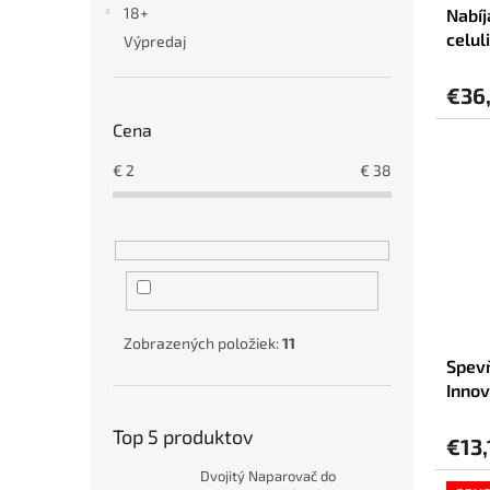
18+
Nabíj
k
o
celul
t
v
Výpredaj
Inno
o
v
€36
Cena
€
2
€
38
Zobrazených položiek:
11
Spevň
Innov
Bamb
Top 5 produktov
hrozn
€13,
Dvojitý Naparovač do