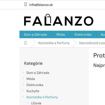
Prejsť
info@falanzo.sk
na
obsah
Dom a Záhrada
Móda
Elektronika
Ku
Domov
Kozmetika a Parfumy
Starostlivosť o p
B
Prot
o
Preskočiť
č
Kategórie
kategórie
Najpr
n
ý
Dom a Záhrada
p
Móda
a
Elektronika
n
e
Kuchyňa
l
Kozmetika a Parfumy
Líčenie