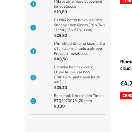
CEN
Mikrovlnnej Rúry Codowave
InnovaGoods
€10,80
Detský batoh na kolieskach
Snoopy Love Modrá (26 x 34 x
11 cm) (26 x 67 x 11 cm)
€29,90
Mini chladnička na kozmetiku
s funkciami chladu a ohrevu
Frecos InnovaGoods
€48,50
Bioma
Dámske hodinky Watx
chudn
COWA1466-RWA1559
Oranžová Gaštanová (Ø 38
€4,
mm)
€25,20
Remienok k hodinkám Timex
CEN
BTQ6020076 (20 mm)
€3,30