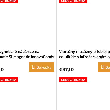
OVÁ BOMBA
CENOVÁ BOMBA
gnetické náušnice na
Vibračný masážny prístroj p
utie Slimagnetic InnovaGoods
celulitíde s infračerveným 
5 v 1 Cellyred InnovaGoods
Do košíka
Do
20
€37,10
OVÁ BOMBA
CENOVÁ BOMBA