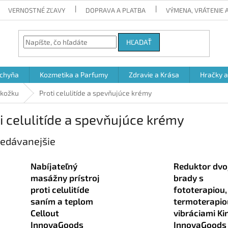
VERNOSTNÉ ZĽAVY
DOPRAVA A PLATBA
VÝMENA, VRÁTENIE
HĽADAŤ
chyňa
Kozmetika a Parfumy
Zdravie a Krása
Hračky 
okožku
Proti celulitíde a spevňujúce krémy
i celulitíde a spevňujúce krémy
edávanejšie
Nabíjateľný
Reduktor dvoj
masážny prístroj
brady s
proti celulitíde
fototerapiou,
saním a teplom
termoterapio
Cellout
vibráciami Ki
InnovaGoods
InnovaGoods