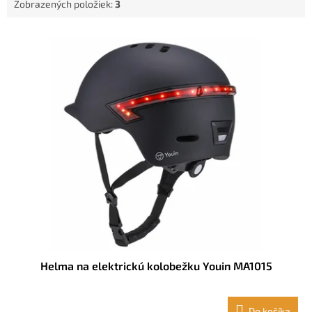
Zobrazených položiek:
3
o
v
V
ý
p
i
s
p
r
o
d
u
k
t
o
v
Helma na elektrickú kolobežku Youin MA1015
Do košíka