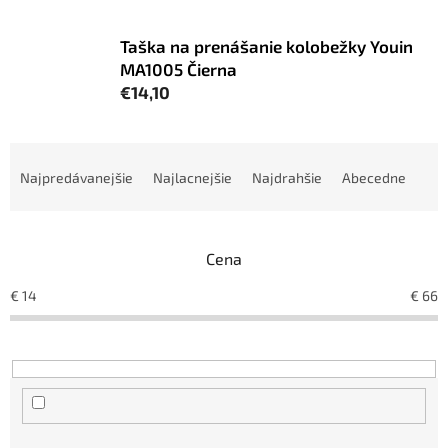
Taška na prenášanie kolobežky Youin
MA1005 Čierna
€14,10
R
a
Najpredávanejšie
Najlacnejšie
Najdrahšie
Abecedne
d
e
n
Cena
i
e
€
14
€
66
p
r
o
d
u
k
t