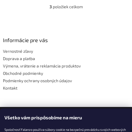
3
položiek celkom
O
v
l
Z
á
á
d
p
a
ä
Informácie pre vás
c
t
i
Vernostné zľavy
i
e
Doprava a platba
p
e
r
Výmena, vrátenie a reklamácia produktov
v
Obchodné podmienky
k
Podmienky ochrany osobných údajov
y
v
Kontakt
ý
p
i
s
Facebook
u
Všetko vám prispôsobíme na mieru
Spoločnosť Falanzo používa súbory cookie na bezpečnú prevádzku svojich webových