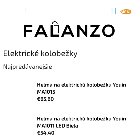
Prejsť
na
NÁKUP
obsah
KOŠÍK
Elektrické kolobežky
Najpredávanejšie
Helma na elektrickú kolobežku Youin
MA1015
€65,60
Helma na elektrickú kolobežku Youin
MA1011 LED Biela
€54,40