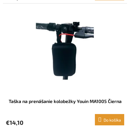
Taška na prenášanie kolobežky Youin MA1005 Čierna
Do košíka
€14,10