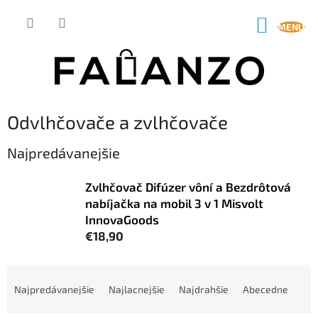
Prejsť
na
NÁKUP
obsah
KOŠÍK
Odvlhčovače a zvlhčovače
Najpredávanejšie
Zvlhčovač Difúzer vôní a Bezdrôtová
nabíjačka na mobil 3 v 1 Misvolt
InnovaGoods
€18,90
R
a
Najpredávanejšie
Najlacnejšie
Najdrahšie
Abecedne
d