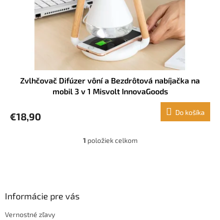
d
u
k
t
o
v
Zvlhčovač Difúzer vôní a Bezdrôtová nabíjačka na
mobil 3 v 1 Misvolt InnovaGoods
Do košíka
€18,90
1
položiek celkom
O
v
l
Z
á
á
d
p
a
ä
Informácie pre vás
c
t
i
Vernostné zľavy
i
e