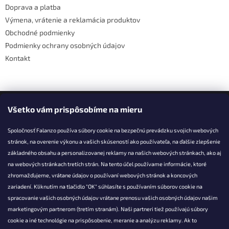
Doprava a platba
p
e
r
Výmena, vrátenie a reklamácia produktov
v
Obchodné podmienky
k
Podmienky ochrany osobných údajov
y
v
Kontakt
ý
p
i
s
Facebook
u
Všetko vám prispôsobíme na mieru
Spoločnosť Falanzo používa súbory cookie na bezpečnú prevádzku svojich webových
stránok, na overenie výkonu a vašich skúseností ako používateľa, na ďalšie zlepšenie
základného obsahu a personalizovanej reklamy na našich webových stránkach, ako aj
KONTAKT
na webových stránkach tretích strán. Na tento účel používame informácie, ktoré
zhromažďujeme, vrátane údajov o používaní webových stránok a koncových
info@falanzo.sk
zariadení. Kliknutím na tlačidlo "OK" súhlasíte s používaním súborov cookie na
Falanzo.sk
spracovanie vašich osobných údajov vrátane prenosu vašich osobných údajov našim
FalanzoSK
marketingovým partnerom (tretím stranám). Naši partneri tiež používajú súbory
cookie a iné technológie na prispôsobenie, meranie a analýzu reklamy. Ak to