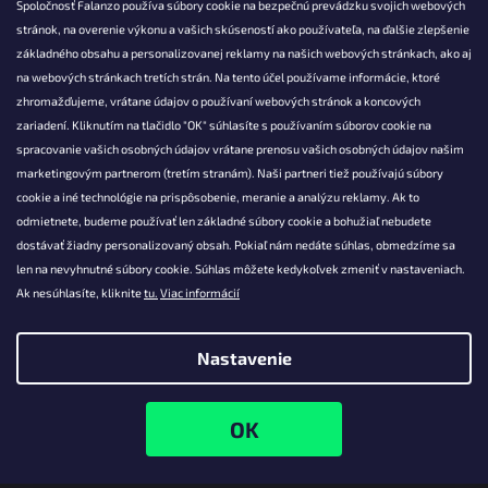
Spoločnosť Falanzo používa súbory cookie na bezpečnú prevádzku svojich webových
stránok, na overenie výkonu a vašich skúseností ako používateľa, na ďalšie zlepšenie
základného obsahu a personalizovanej reklamy na našich webových stránkach, ako aj
KONTAKT
na webových stránkach tretích strán. Na tento účel používame informácie, ktoré
zhromažďujeme, vrátane údajov o používaní webových stránok a koncových
info@falanzo.sk
zariadení. Kliknutím na tlačidlo "OK" súhlasíte s používaním súborov cookie na
Falanzo.sk
spracovanie vašich osobných údajov vrátane prenosu vašich osobných údajov našim
FalanzoSK
marketingovým partnerom (tretím stranám). Naši partneri tiež používajú súbory
cookie a iné technológie na prispôsobenie, meranie a analýzu reklamy. Ak to
odmietnete, budeme používať len základné súbory cookie a bohužiaľ nebudete
dostávať žiadny personalizovaný obsah. Pokiaľ nám nedáte súhlas, obmedzíme sa
len na nevyhnutné súbory cookie. Súhlas môžete kedykoľvek zmeniť v nastaveniach.
Ak nesúhlasíte, kliknite
tu.
Viac informácií
Nastavenie
Vytvoril Shoptet
Copyright 2026
Falanzo.sk
. Všetky práva vyhradené.