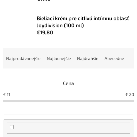
Bieliaci krém pre citlivú intímnu oblasť
Joydivision (100 ml)
€19,80
R
a
Najpredávanejšie
Najlacnejšie
Najdrahšie
Abecedne
d
e
n
Cena
i
e
€
11
€
20
p
r
o
d
u
k