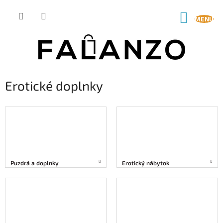
Prejsť
na
NÁKUP
obsah
KOŠÍK
Erotické doplnky
Puzdrá a doplnky
Erotický nábytok