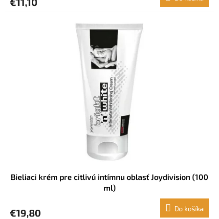
€11,10
Bieliaci krém pre citlivú intímnu oblasť Joydivision (100
ml)
Do košíka
€19,80