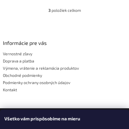
3
položiek celkom
O
v
l
Z
á
á
d
p
a
ä
Informácie pre vás
c
t
i
Vernostné zľavy
i
e
Doprava a platba
p
e
r
Výmena, vrátenie a reklamácia produktov
v
Obchodné podmienky
k
Podmienky ochrany osobných údajov
y
v
Kontakt
ý
p
i
s
Facebook
u
Všetko vám prispôsobíme na mieru