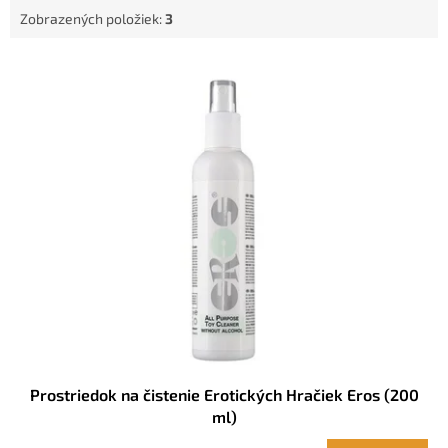
t
Zobrazených položiek:
3
o
v
V
ý
p
i
s
p
r
o
d
u
k
t
o
v
Prostriedok na čistenie Erotických Hračiek Eros (200
ml)