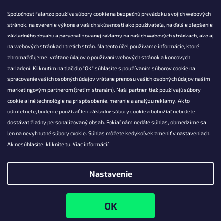
Spoločnosť Falanzo používa súbory cookie na bezpečnú prevádzku svojich webových
stránok, na overenie výkonu a vašich skúseností ako používateľa, na ďalšie zlepšenie
základného obsahu a personalizovanej reklamy na našich webových stránkach, ako aj
KONTAKT
na webových stránkach tretích strán. Na tento účel používame informácie, ktoré
zhromažďujeme, vrátane údajov o používaní webových stránok a koncových
info@falanzo.sk
zariadení. Kliknutím na tlačidlo "OK" súhlasíte s používaním súborov cookie na
Falanzo.sk
spracovanie vašich osobných údajov vrátane prenosu vašich osobných údajov našim
FalanzoSK
marketingovým partnerom (tretím stranám). Naši partneri tiež používajú súbory
cookie a iné technológie na prispôsobenie, meranie a analýzu reklamy. Ak to
odmietnete, budeme používať len základné súbory cookie a bohužiaľ nebudete
dostávať žiadny personalizovaný obsah. Pokiaľ nám nedáte súhlas, obmedzíme sa
len na nevyhnutné súbory cookie. Súhlas môžete kedykoľvek zmeniť v nastaveniach.
Ak nesúhlasíte, kliknite
tu.
Viac informácií
Nastavenie
Vytvoril Shoptet
Copyright 2026
Falanzo.sk
. Všetky práva vyhradené.