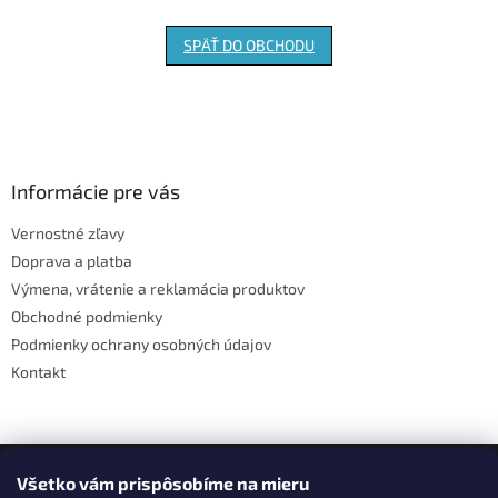
SPÄŤ DO OBCHODU
Z
á
p
ä
Informácie pre vás
t
Vernostné zľavy
i
Doprava a platba
e
Výmena, vrátenie a reklamácia produktov
Obchodné podmienky
Podmienky ochrany osobných údajov
Kontakt
Facebook
Všetko vám prispôsobíme na mieru