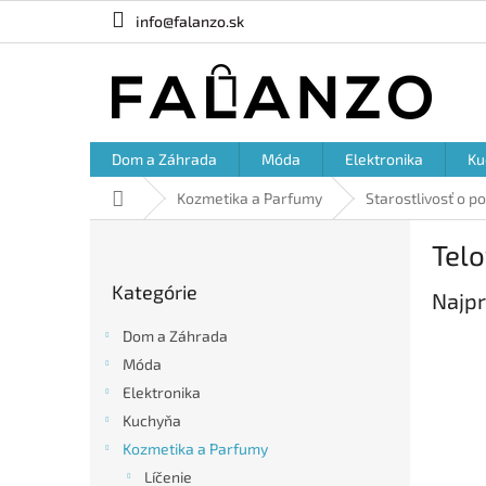
Prejsť
info@falanzo.sk
na
obsah
Dom a Záhrada
Móda
Elektronika
Ku
Domov
Kozmetika a Parfumy
Starostlivosť o p
B
Telo
o
Preskočiť
č
Kategórie
kategórie
Najpr
n
ý
Dom a Záhrada
p
Móda
a
Elektronika
n
e
Kuchyňa
l
Kozmetika a Parfumy
Líčenie