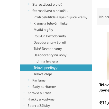
Starostlivosť o pleť
R
Starostlivosť o pokožku
a
Najpr
Proti celulitíde a spevňujúce krémy
d
Krémy a telové mlieka
e
Mydlá a gély
V
n
Roll-On Dezodoranty
ý
i
p
e
Dezodoranty v Spreji
i
p
Tuhé Dezodoranty
s
r
Dezodoranty na nohy
p
o
Intímna hygiena
r
d
Telové peelingy
o
u
d
Telové oleje
k
u
t
Parfumy
Telov
k
o
Sady parfumov
Joyne
t
v
Zdravie a Krása
Olivo
o
Hračky a kostýmy
v
€11
Šport a Záľuby