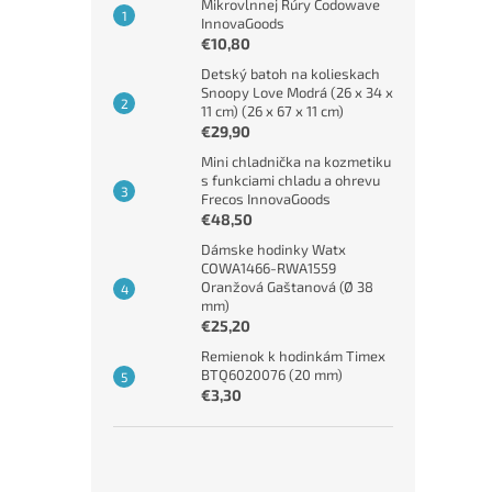
Mikrovlnnej Rúry Codowave
InnovaGoods
€10,80
Detský batoh na kolieskach
Snoopy Love Modrá (26 x 34 x
11 cm) (26 x 67 x 11 cm)
€29,90
Mini chladnička na kozmetiku
s funkciami chladu a ohrevu
Frecos InnovaGoods
€48,50
Dámske hodinky Watx
COWA1466-RWA1559
Oranžová Gaštanová (Ø 38
mm)
€25,20
Remienok k hodinkám Timex
BTQ6020076 (20 mm)
€3,30