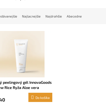
edávanejšie
Najlacnejšie
Najdrahšie
Abecedne
ý peelingový gél InnovaGoods
w Rice Ryža Aloe vera
vé kôstky (200 ml)
Do košíka
,40