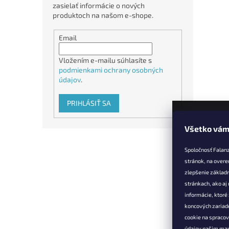
zasielať informácie o nových
produktoch na našom e-shope.
Email
Vložením e-mailu súhlasíte s
podmienkami ochrany osobných
údajov
.
PRIHLÁSIŤ SA
Všetko vám
Z
á
Spoločnosť Falan
p
stránok, na overe
ä
zlepšenie základ
t
stránkach, ako aj
Informác
i
informácie, ktor
e
Vernostné 
koncových zariade
cookie na spraco
Doprava a 
údajov našim mar