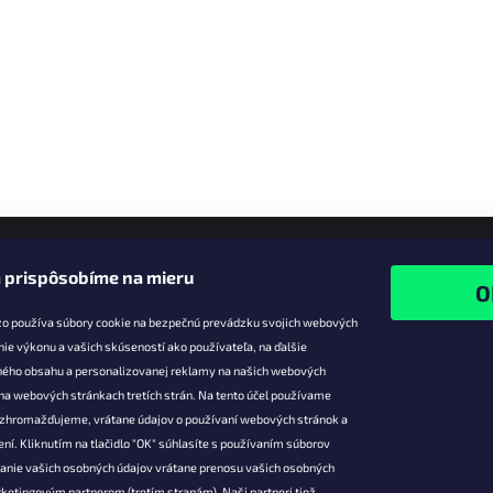
 prispôsobíme na mieru
zo používa súbory cookie na bezpečnú prevádzku svojich webových
nie výkonu a vašich skúseností ako používateľa, na ďalšie
ného obsahu a personalizovanej reklamy na našich webových
 na webových stránkach tretích strán. Na tento účel používame
ie pre vás
Facebook
é zhromažďujeme, vrátane údajov o používaní webových stránok a
zľavy
ní. Kliknutím na tlačidlo "OK" súhlasíte s používaním súborov
vanie vašich osobných údajov vrátane prenosu vašich osobných
platba
ketingovým partnerom (tretím stranám). Naši partneri tiež