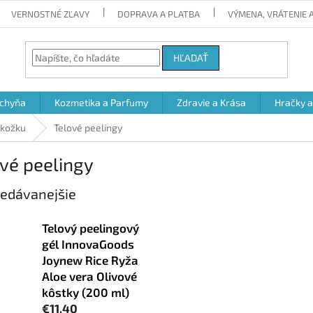
VERNOSTNÉ ZĽAVY
DOPRAVA A PLATBA
VÝMENA, VRÁTENIE
HĽADAŤ
chyňa
Kozmetika a Parfumy
Zdravie a Krása
Hračky 
okožku
Telové peelingy
vé peelingy
edávanejšie
Telový peelingový
gél InnovaGoods
Joynew Rice Ryža
Aloe vera Olivové
kôstky (200 ml)
€11,40