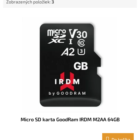
Zobrazených položiek:
3
o
v
V
ý
p
i
s
p
r
o
d
u
k
t
o
v
Micro SD karta GoodRam IRDM M2AA 64GB
Do košíka