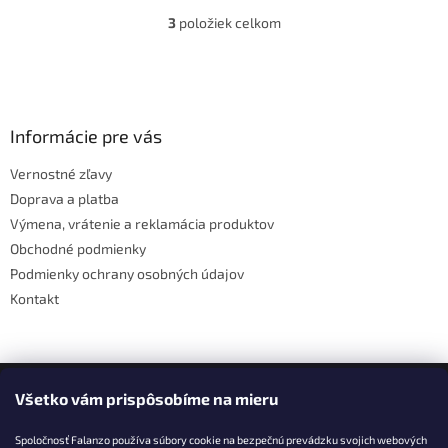
3
položiek celkom
O
v
l
Z
á
á
d
p
a
ä
Informácie pre vás
c
t
i
Vernostné zľavy
i
e
Doprava a platba
p
e
r
Výmena, vrátenie a reklamácia produktov
v
Obchodné podmienky
k
Podmienky ochrany osobných údajov
y
v
Kontakt
ý
p
i
s
Facebook
u
Všetko vám prispôsobíme na mieru
Spoločnosť Falanzo používa súbory cookie na bezpečnú prevádzku svojich webových