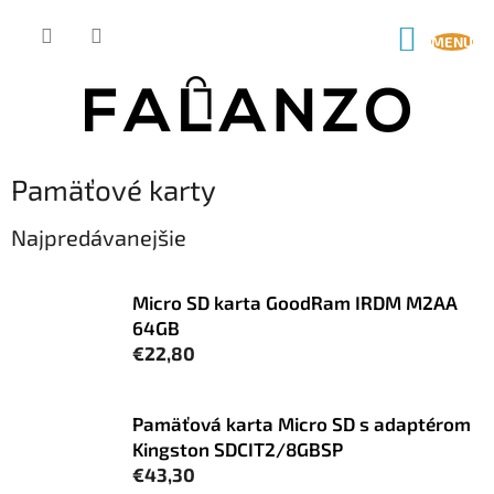
Prejsť
na
NÁKUP
obsah
KOŠÍK
Pamäťové karty
Najpredávanejšie
Micro SD karta GoodRam IRDM M2AA
64GB
€22,80
Pamäťová karta Micro SD s adaptérom
Kingston SDCIT2/8GBSP
€43,30