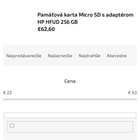
Pamäťová karta Micro SD s adaptérom
HP HFUD 256 GB
€62,60
R
a
Najpredávanejšie
Najlacnejšie
Najdrahšie
Abecedne
d
e
n
Cena
i
e
€
22
€
63
p
r
o
d
u
k
t