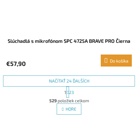
Slúchadlá s mikrofónom SPC 4725A BRAVE PRO Čierna
Do košíka
€57,90
NAČÍTAŤ 24 ĎALŠÍCH
S
1
23
t
O
r
529
položiek celkom
v
á
l
HORE
n
á
k
d
o
v
Z
a
a
c
á
n