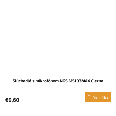
Slúchadlá s mikrofónom NGS MS103MAX Čierna
Do košíka
€9,60