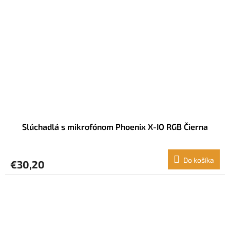
Slúchadlá s mikrofónom Phoenix X-IO RGB Čierna
Do košíka
€30,20