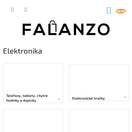
Prejsť
na
NÁKUP
obsah
KOŠÍK
Elektronika
Telefony, tablety, chytré
Elektronické hračky
hodinky a doplnky