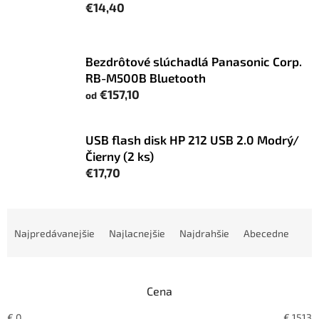
€14,40
Bezdrôtové slúchadlá Panasonic Corp.
RB-M500B Bluetooth
€157,10
od
USB flash disk HP 212 USB 2.0 Modrý/
Čierny (2 ks)
€17,70
R
a
Najpredávanejšie
Najlacnejšie
Najdrahšie
Abecedne
d
e
n
Cena
i
e
€
0
€
1513