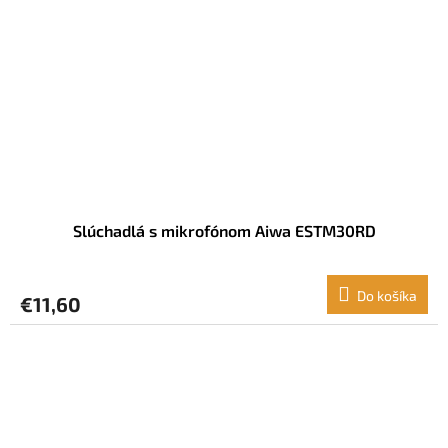
Slúchadlá s mikrofónom Aiwa ESTM30RD
Do košíka
€11,60