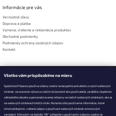
i
p
i
e
ä
Informácie pre vás
e
p
t
r
Vernostné zľavy
i
v
Doprava a platba
e
k
y
Výmena, vrátenie a reklamácia produktov
v
Obchodné podmienky
ý
Podmienky ochrany osobných údajov
p
i
Kontakt
s
u
Facebook
Všetko vám prispôsobíme na mieru
Spoločnosť Falanzo používa súbory cookie na bezpečnú prevádzku svojich webových
stránok, na overenie výkonu a vašich skúseností ako používateľa, na ďalšie zlepšenie
základného obsahu a personalizovanej reklamy na našich webových stránkach, ako aj
KONTAKT
na webových stránkach tretích strán. Na tento účel používame informácie, ktoré
zhromažďujeme, vrátane údajov o používaní webových stránok a koncových
info@falanzo.sk
zariadení. Kliknutím na tlačidlo "OK" súhlasíte s používaním súborov cookie na