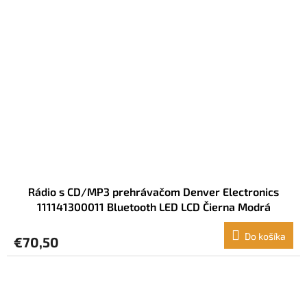
Rádio s CD/MP3 prehrávačom Denver Electronics
111141300011 Bluetooth LED LCD Čierna Modrá
Viacfarebná
Do košíka
€70,50