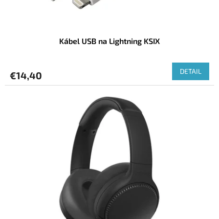
o
v
Kábel USB na Lightning KSIX
DETAIL
€14,40