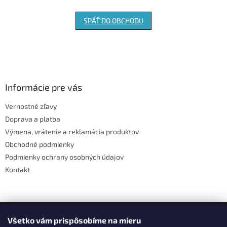
SPÄŤ DO OBCHODU
Z
á
p
ä
Informácie pre vás
t
Vernostné zľavy
i
Doprava a platba
e
Výmena, vrátenie a reklamácia produktov
Obchodné podmienky
Podmienky ochrany osobných údajov
Kontakt
Facebook
Všetko vám prispôsobíme na mieru