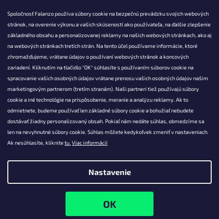
Spoločnosť Falanzo používa súbory cookie na bezpečnú prevádzku svojich webových
stránok, na overenie výkonu a vašich skúseností ako používateľa, na ďalšie zlepšenie
základného obsahu a personalizovanej reklamy na našich webových stránkach, ako aj
KONTAKT
na webových stránkach tretích strán. Na tento účel používame informácie, ktoré
zhromažďujeme, vrátane údajov o používaní webových stránok a koncových
info@falanzo.sk
zariadení. Kliknutím na tlačidlo "OK" súhlasíte s používaním súborov cookie na
Falanzo.sk
spracovanie vašich osobných údajov vrátane prenosu vašich osobných údajov našim
FalanzoSK
marketingovým partnerom (tretím stranám). Naši partneri tiež používajú súbory
cookie a iné technológie na prispôsobenie, meranie a analýzu reklamy. Ak to
odmietnete, budeme používať len základné súbory cookie a bohužiaľ nebudete
dostávať žiadny personalizovaný obsah. Pokiaľ nám nedáte súhlas, obmedzíme sa
len na nevyhnutné súbory cookie. Súhlas môžete kedykoľvek zmeniť v nastaveniach.
Ak nesúhlasíte, kliknite
tu.
Viac informácií
Nastavenie
Vytvoril Shoptet
Copyright 2026
Falanzo.sk
. Všetky práva vyhradené.