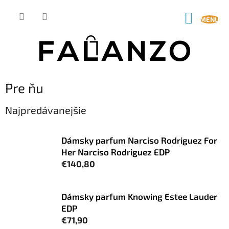
Prejsť
na
NÁKUP
obsah
KOŠÍK
Pre ňu
Najpredávanejšie
Dámsky parfum Narciso Rodriguez For
Her Narciso Rodriguez EDP
€140,80
Dámsky parfum Knowing Estee Lauder
EDP
€71,90