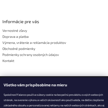
v
l
Z
á
á
d
p
a
ä
Informácie pre vás
c
t
i
Vernostné zľavy
i
e
Doprava a platba
p
e
r
Výmena, vrátenie a reklamácia produktov
v
Obchodné podmienky
k
Podmienky ochrany osobných údajov
y
v
Kontakt
ý
p
i
s
Facebook
u
Všetko vám prispôsobíme na mieru
Spoločnosť Falanzo používa súbory cookie na bezpečnú prevádzku svojich webových
stránok, na overenie výkonu a vašich skúseností ako používateľa, na ďalšie zlepšenie
základného obsahu a personalizovanej reklamy na našich webových stránkach, ako aj
KONTAKT