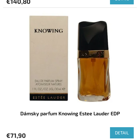
€140,80
Dámsky parfum Knowing Estee Lauder EDP
DETAIL
€71,90