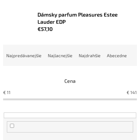
Dámsky parfum Pleasures Estee
Lauder EDP
€57,10
R
a
Najpredávanejšie
Najlacnejšie
Najdrahšie
Abecedne
d
e
n
Cena
i
e
€
11
€
141
p
r
o
d
u
k
t