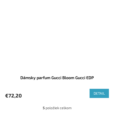
Dámsky parfum Gucci Bloom Gucci EDP
DETAIL
€72,20
5
položiek celkom
O