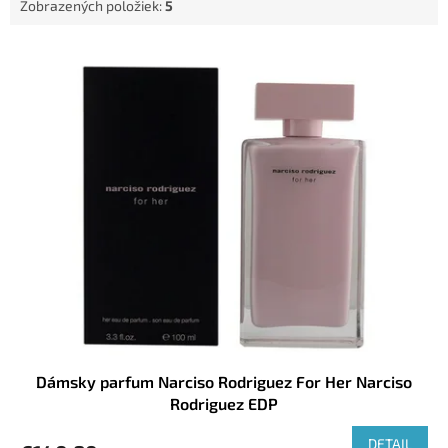
Zobrazených položiek:
5
o
v
V
ý
p
i
s
p
r
o
d
u
k
t
o
v
Dámsky parfum Narciso Rodriguez For Her Narciso
Rodriguez EDP
DETAIL