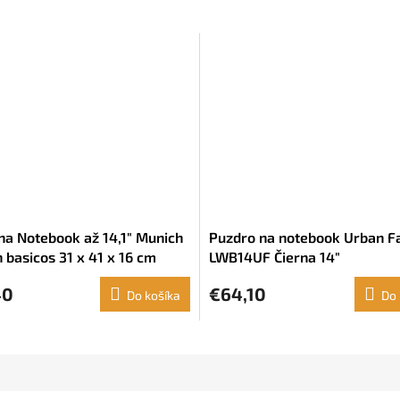
na Notebook až 14,1" Munich
Puzdro na notebook Urban F
 basicos 31 x 41 x 16 cm
LWB14UF Čierna 14"
sový
40
€64,10
Do košíka
Do 