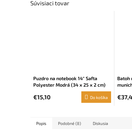
Súvisiaci tovar
Puzdro na notebook 14" Safta
Batoh 
Polyester Modrá (34 x 25 x 2 cm)
munich
Tyrky
€15,10
€37,
Do košíka
Popis
Podobné (8)
Diskusia