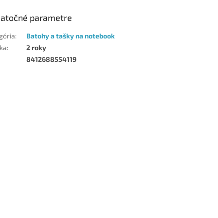
atočné parametre
gória
:
Batohy a tašky na notebook
ka
:
2 roky
8412688554119