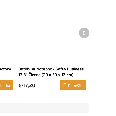
Ďalší
produkt
actory
Batoh na Notebook Safta Business
13,3'' Čierna (29 x 39 x 12 cm)
€47,20
košíka
Do košíka