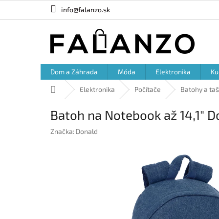
Prejsť
info@falanzo.sk
na
obsah
Dom a Záhrada
Móda
Elektronika
Ku
Domov
Elektronika
Počítače
Batohy a ta
Batoh na Notebook až 14,1" D
Značka:
Donald