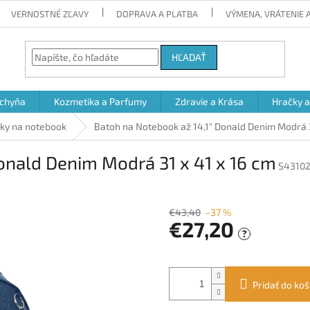
VERNOSTNÉ ZĽAVY
DOPRAVA A PLATBA
VÝMENA, VRÁTENIE
HĽADAŤ
chyňa
Kozmetika a Parfumy
Zdravie a Krása
Hračky 
šky na notebook
Batoh na Notebook až 14,1" Donald Denim Modrá 3
onald Denim Modrá 31 x 41 x 16 cm
S4310
€43,40
–37 %
€27,20
?
Jednotková
cena:
Pridať do koš