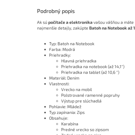
Podrobný popis
Ak sú
počítače a elektronika
vašou vášňou a máte ra
najmenšie detajly, zakúpte
Batoh na Notebook až 1
Typ: Batoh na Notebook
Farba: Modrá
Priehradky:
Hlavná priehradka
Priehradka na notebook (až 14,1")
Priehradka na tablet (až 10,6 ")
Materiál: Denim
Vlastnosti:
Vrecko na mobil
Polstrované ramenné popruhy
Výstup pre slúchadlá
Pohlavie: Mládež
Typ zapínania: Zips
Obsahuje:
Karabína
Predné vrecko so zipsom