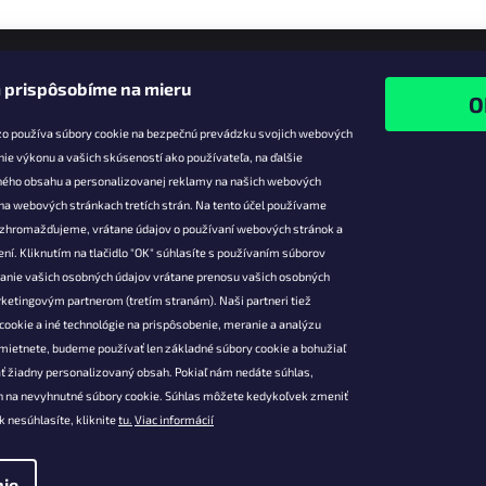
 prispôsobíme na mieru
zo používa súbory cookie na bezpečnú prevádzku svojich webových
nie výkonu a vašich skúseností ako používateľa, na ďalšie
ného obsahu a personalizovanej reklamy na našich webových
 na webových stránkach tretích strán. Na tento účel používame
ie pre vás
Facebook
é zhromažďujeme, vrátane údajov o používaní webových stránok a
zľavy
ní. Kliknutím na tlačidlo "OK" súhlasíte s používaním súborov
vanie vašich osobných údajov vrátane prenosu vašich osobných
platba
ketingovým partnerom (tretím stranám). Naši partneri tiež
átenie a
cookie a iné technológie na prispôsobenie, meranie a analýzu
 produktov
mietnete, budeme používať len základné súbory cookie a bohužiaľ
podmienky
ť žiadny personalizovaný obsah. Pokiaľ nám nedáte súhlas,
 ochrany
 na nevyhnutné súbory cookie. Súhlas môžete kedykoľvek zmeniť
údajov
k nesúhlasíte, kliknite
tu.
Viac informácií
ie