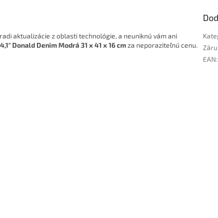
Dod
di aktualizácie z oblasti technológie, a neuniknú vám ani
Kate
4,1" Donald Denim Modrá 31 x 41 x 16 cm
za neporaziteľnú cenu.
Záru
EAN
: