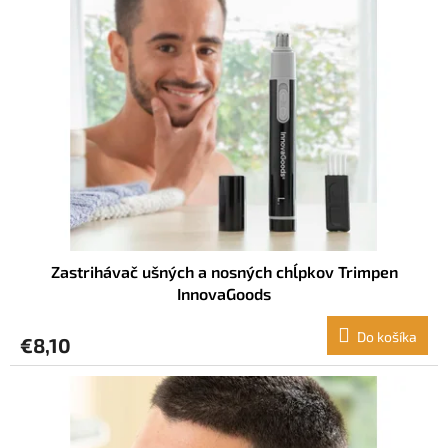
i
s
p
r
o
d
u
k
t
o
v
Zastrihávač ušných a nosných chĺpkov Trimpen
InnovaGoods
Do košíka
€8,10