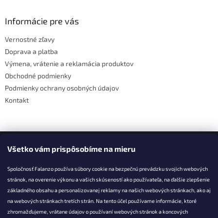
d
p
a
ä
Informácie pre vás
c
t
i
Vernostné zľavy
i
e
Doprava a platba
p
e
r
Výmena, vrátenie a reklamácia produktov
v
Obchodné podmienky
k
Podmienky ochrany osobných údajov
y
v
Kontakt
ý
p
i
s
Facebook
u
Všetko vám prispôsobíme na mieru
Spoločnosť Falanzo používa súbory cookie na bezpečnú prevádzku svojich webových
stránok, na overenie výkonu a vašich skúseností ako používateľa, na ďalšie zlepšenie
základného obsahu a personalizovanej reklamy na našich webových stránkach, ako aj
KONTAKT
na webových stránkach tretích strán. Na tento účel používame informácie, ktoré
zhromažďujeme, vrátane údajov o používaní webových stránok a koncových
info@falanzo.sk