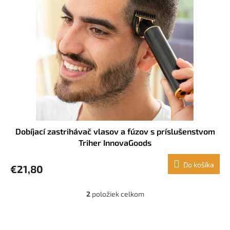
Dobíjací zastrihávač vlasov a fúzov s príslušenstvom
Triher InnovaGoods
Do košíka
€21,80
2
položiek celkom
O
v
l
Z
á
á