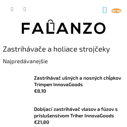
Prejsť
na
NÁKUP
obsah
KOŠÍK
Zastrihávače a holiace strojčeky
Najpredávanejšie
Zastrihávač ušných a nosných chĺpkov
Trimpen InnovaGoods
€8,10
Dobíjací zastrihávač vlasov a fúzov s
príslušenstvom Triher InnovaGoods
€21,80