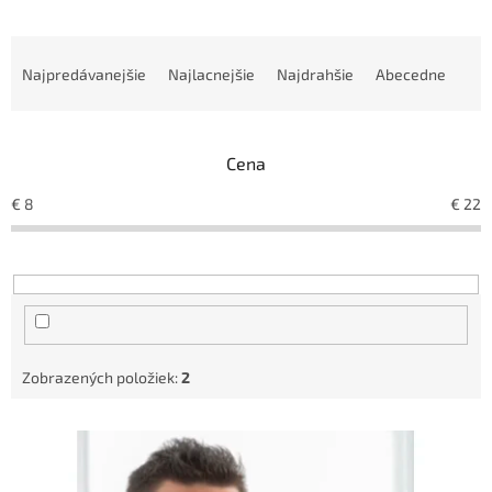
R
a
Najpredávanejšie
Najlacnejšie
Najdrahšie
Abecedne
d
e
n
Cena
i
e
€
8
€
22
p
r
o
d
u
k
t
Zobrazených položiek:
2
o
v
V
ý
p