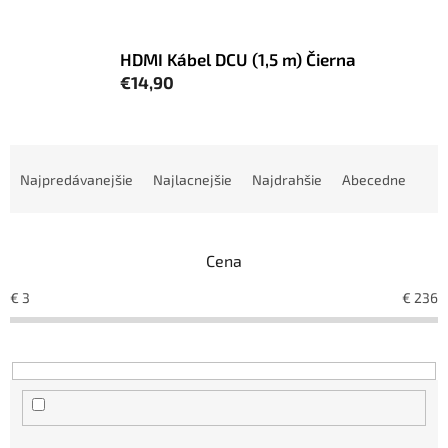
HDMI Kábel DCU (1,5 m) Čierna
€14,90
R
a
Najpredávanejšie
Najlacnejšie
Najdrahšie
Abecedne
d
e
n
Cena
i
e
€
3
€
236
p
r
o
d
u
k
t