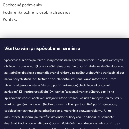
v
Obchodné podmienky
ý
Podmienky ochrany osobných údajov
p
i
Kontakt
s
u
Facebook
Všetko vám prispôsobíme na mieru
Spoločnosť Falanzo používa súbory cookie na bezpečnú prevádzku svojich webových
stránok, na overenie výkonu a vašich skúseností ako používateľa, na ďalšie zlepšenie
základného obsahu a personalizovanej reklamy na našich webových stránkach, ako aj
KONTAKT
na webových stránkach tretích strán. Na tento účel používame informácie, ktoré
zhromažďujeme, vrátane údajov o používaní webových stránok a koncových
info@falanzo.sk
zariadení. Kliknutím na tlačidlo "OK" súhlasíte s používaním súborov cookie na
Falanzo.sk
spracovanie vašich osobných údajov vrátane prenosu vašich osobných údajov našim
FalanzoSK
marketingovým partnerom (tretím stranám). Naši partneri tiež používajú súbory
cookie a iné technológie na prispôsobenie, meranie a analýzu reklamy. Ak to
odmietnete, budeme používať len základné súbory cookie a bohužiaľ nebudete
dostávať žiadny personalizovaný obsah. Pokiaľ nám nedáte súhlas, obmedzíme sa