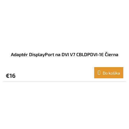
Adaptér DisplayPort na DVI V7 CBLDPDVI-1E Čierna
Do košíka
€16