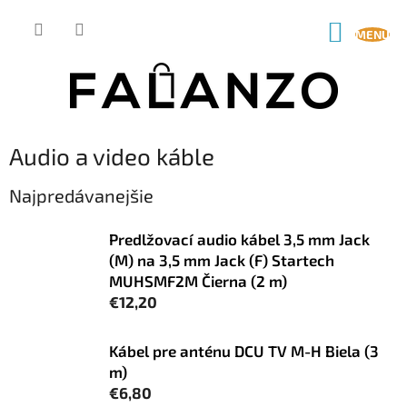
Prejsť
na
NÁKUP
obsah
KOŠÍK
Audio a video káble
Najpredávanejšie
Predlžovací audio kábel 3,5 mm Jack
(M) na 3,5 mm Jack (F) Startech
MUHSMF2M Čierna (2 m)
€12,20
Kábel pre anténu DCU TV M-H Biela (3
m)
€6,80