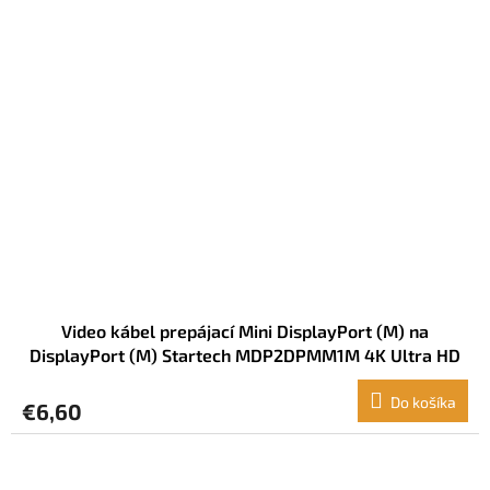
Video kábel prepájací Mini DisplayPort (M) na
DisplayPort (M) Startech MDP2DPMM1M 4K Ultra HD
Čierna (1 m)
Do košíka
€6,60