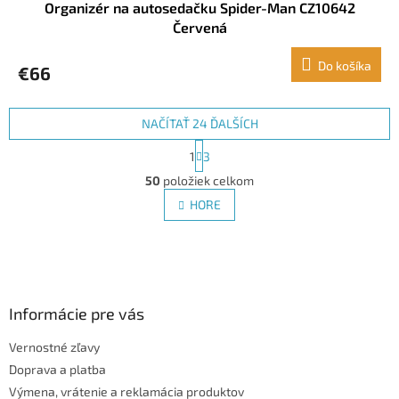
Organizér na autosedačku Spider-Man CZ10642
Červená
Do košíka
€66
NAČÍTAŤ 24 ĎALŠÍCH
S
1
3
t
O
r
50
položiek celkom
v
á
l
HORE
n
á
k
d
o
v
Z
a
a
c
á
n
i
p
i
e
ä
Informácie pre vás
e
p
t
r
Vernostné zľavy
i
v
Doprava a platba
e
k
y
Výmena, vrátenie a reklamácia produktov