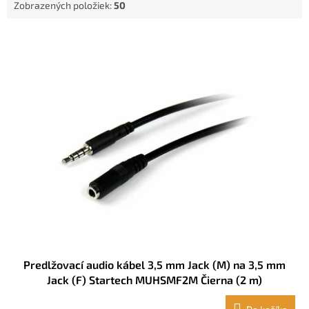
Zobrazených položiek:
50
o
v
V
ý
p
i
s
p
r
o
d
u
k
t
o
v
Predlžovací audio kábel 3,5 mm Jack (M) na 3,5 mm
Jack (F) Startech MUHSMF2M Čierna (2 m)