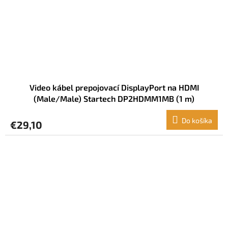
Video kábel prepojovací DisplayPort na HDMI
(Male/Male) Startech DP2HDMM1MB (1 m)
Do košíka
€29,10