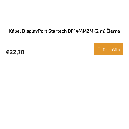
Kábel DisplayPort Startech DP14MM2M (2 m) Čierna
Do košíka
€22,70