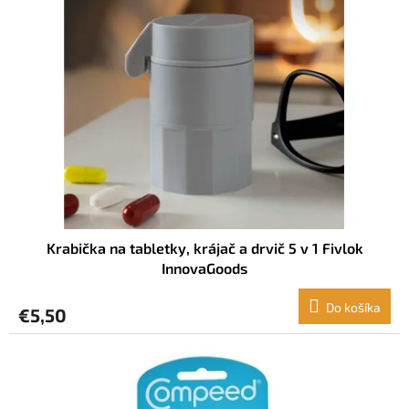
i
s
p
r
o
d
u
k
t
o
v
Krabička na tabletky, krájač a drvič 5 v 1 Fivlok
InnovaGoods
Do košíka
€5,50