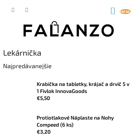
Prejsť
na
NÁKUP
obsah
KOŠÍK
Lekárnička
Najpredávanejšie
Krabička na tabletky, krájač a drvič 5 v
1 Fivlok InnovaGoods
€5,50
Protiotlakové Náplaste na Nohy
Compeed (6 ks)
€3,20