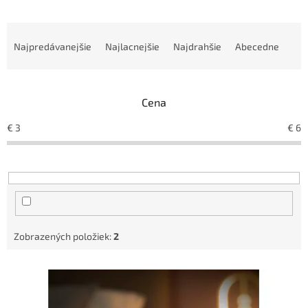
R
a
Najpredávanejšie
Najlacnejšie
Najdrahšie
Abecedne
d
e
n
Cena
i
e
€
3
€
6
p
r
o
d
u
k
t
Zobrazených položiek:
2
o
v
V
ý
p