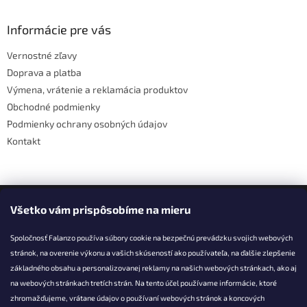
d
p
a
ä
Informácie pre vás
c
t
i
Vernostné zľavy
i
e
Doprava a platba
p
e
r
Výmena, vrátenie a reklamácia produktov
v
Obchodné podmienky
k
Podmienky ochrany osobných údajov
y
v
Kontakt
ý
p
i
s
Facebook
u
Všetko vám prispôsobíme na mieru
Spoločnosť Falanzo používa súbory cookie na bezpečnú prevádzku svojich webových
stránok, na overenie výkonu a vašich skúseností ako používateľa, na ďalšie zlepšenie
základného obsahu a personalizovanej reklamy na našich webových stránkach, ako aj
KONTAKT
na webových stránkach tretích strán. Na tento účel používame informácie, ktoré
zhromažďujeme, vrátane údajov o používaní webových stránok a koncových
info@falanzo.sk