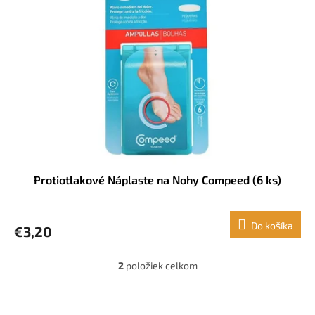
Protiotlakové Náplaste na Nohy Compeed (6 ks)
Do košíka
€3,20
2
položiek celkom
O
v
l
Z
á
á