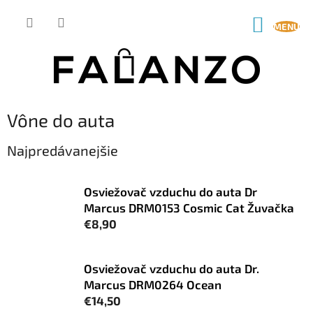
Prejsť
na
NÁKUP
obsah
KOŠÍK
Vône do auta
Najpredávanejšie
Osviežovač vzduchu do auta Dr
Marcus DRM0153 Cosmic Cat Žuvačka
€8,90
Osviežovač vzduchu do auta Dr.
Marcus DRM0264 Ocean
€14,50