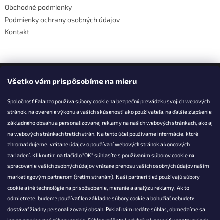
v
Obchodné podmienky
ý
Podmienky ochrany osobných údajov
p
i
Kontakt
s
u
Facebook
Všetko vám prispôsobíme na mieru
Spoločnosť Falanzo používa súbory cookie na bezpečnú prevádzku svojich webových
stránok, na overenie výkonu a vašich skúseností ako používateľa, na ďalšie zlepšenie
základného obsahu a personalizovanej reklamy na našich webových stránkach, ako aj
KONTAKT
na webových stránkach tretích strán. Na tento účel používame informácie, ktoré
zhromažďujeme, vrátane údajov o používaní webových stránok a koncových
info@falanzo.sk
zariadení. Kliknutím na tlačidlo "OK" súhlasíte s používaním súborov cookie na
Falanzo.sk
spracovanie vašich osobných údajov vrátane prenosu vašich osobných údajov našim
FalanzoSK
marketingovým partnerom (tretím stranám). Naši partneri tiež používajú súbory
cookie a iné technológie na prispôsobenie, meranie a analýzu reklamy. Ak to
odmietnete, budeme používať len základné súbory cookie a bohužiaľ nebudete
dostávať žiadny personalizovaný obsah. Pokiaľ nám nedáte súhlas, obmedzíme sa
len na nevyhnutné súbory cookie. Súhlas môžete kedykoľvek zmeniť v nastaveniach.