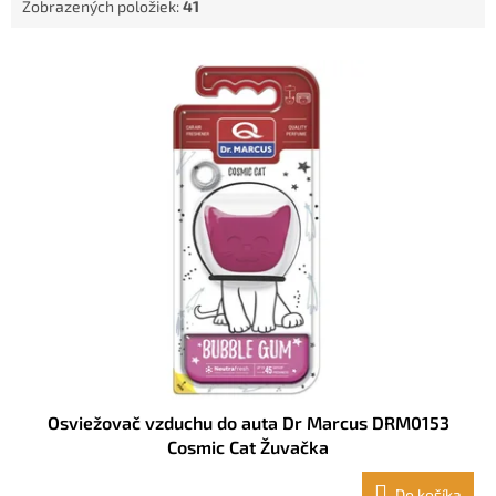
Zobrazených položiek:
41
o
v
V
ý
p
i
s
p
r
o
d
u
k
t
o
v
Osviežovač vzduchu do auta Dr Marcus DRM0153
Cosmic Cat Žuvačka
Do košíka