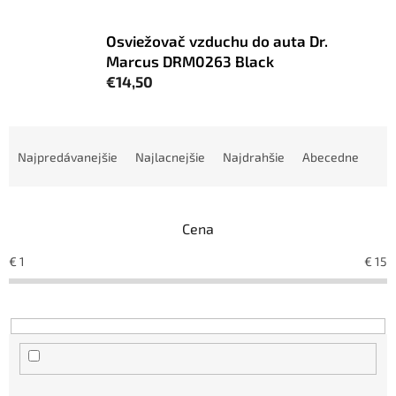
Osviežovač vzduchu do auta Dr.
Marcus DRM0263 Black
€14,50
R
a
Najpredávanejšie
Najlacnejšie
Najdrahšie
Abecedne
d
e
n
Cena
i
e
€
1
€
15
p
r
o
d
u
k
t