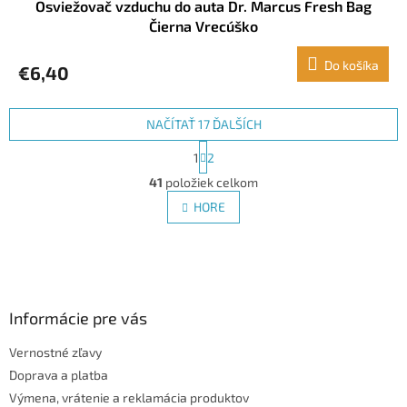
Osviežovač vzduchu do auta Dr. Marcus Fresh Bag
Čierna Vrecúško
Do košíka
€6,40
NAČÍTAŤ 17 ĎALŠÍCH
S
1
2
t
O
r
41
položiek celkom
v
á
l
HORE
n
á
k
d
o
v
Z
a
a
c
á
n
i
p
i
e
ä
Informácie pre vás
e
p
t
r
Vernostné zľavy
i
v
Doprava a platba
e
k
y
Výmena, vrátenie a reklamácia produktov