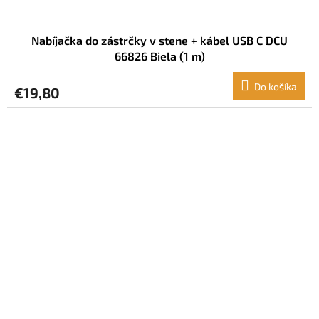
Nabíjačka do zástrčky v stene + kábel USB C DCU
66826 Biela (1 m)
Do košíka
€19,80