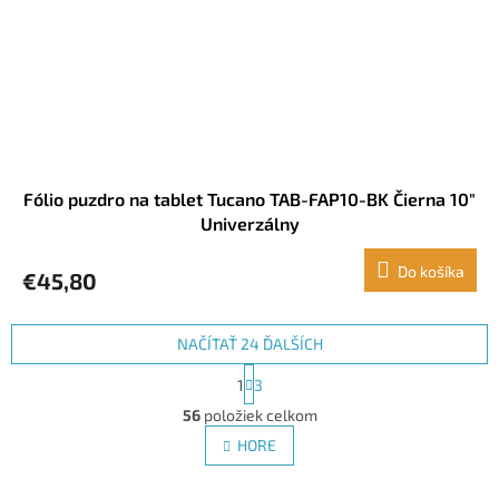
Fólio puzdro na tablet Tucano TAB-FAP10-BK Čierna 10"
Univerzálny
Do košíka
€45,80
NAČÍTAŤ 24 ĎALŠÍCH
S
1
3
t
O
r
56
položiek celkom
v
á
l
HORE
n
á
k
d
o