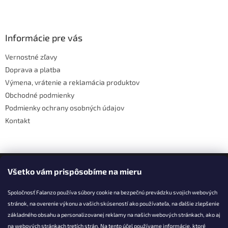
v
Z
a
a
c
á
n
i
p
i
e
ä
Informácie pre vás
e
p
t
r
Vernostné zľavy
i
v
Doprava a platba
e
k
y
Výmena, vrátenie a reklamácia produktov
v
Obchodné podmienky
ý
Podmienky ochrany osobných údajov
p
i
Kontakt
s
u
Facebook
Všetko vám prispôsobíme na mieru
Spoločnosť Falanzo používa súbory cookie na bezpečnú prevádzku svojich webových
stránok, na overenie výkonu a vašich skúseností ako používateľa, na ďalšie zlepšenie
základného obsahu a personalizovanej reklamy na našich webových stránkach, ako aj
KONTAKT
na webových stránkach tretích strán. Na tento účel používame informácie, ktoré