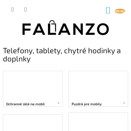
Prejsť
na
NÁKUP
obsah
KOŠÍK
Telefony, tablety, chytré hodinky a
doplnky
Ochranné sklá na mobil
Puzdrá pre mobily