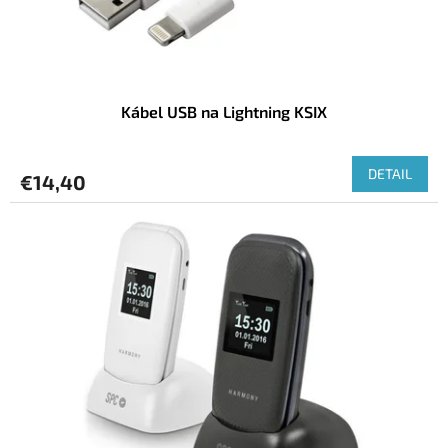
k
t
o
v
Kábel USB na Lightning KSIX
DETAIL
€14,40