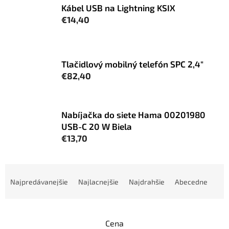
Kábel USB na Lightning KSIX
€14,40
Tlačidlový mobilný telefón SPC 2,4"
€82,40
Nabíjačka do siete Hama 00201980
USB-C 20 W Biela
€13,70
R
a
Najpredávanejšie
Najlacnejšie
Najdrahšie
Abecedne
d
e
n
Cena
i