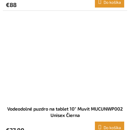
Do košíka
€88
Vodeodolné puzdro na tablet 10" Muvit MUCUNWP002
Unisex Čierna
Do košíka
€37,90