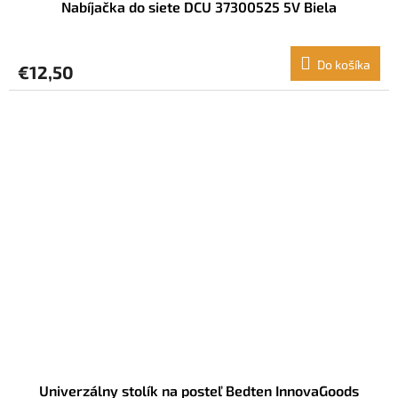
Nabíjačka do siete DCU 37300525 5V Biela
Do košíka
€12,50
Univerzálny stolík na posteľ Bedten InnovaGoods