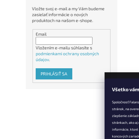
Vložte svoj e-mail a my Vám budeme
zasielať informácie o nových
produktoch na našom e-shope.
Email
Vložením e-mailu súhlasíte s
podmienkami ochrany osobných
údajov
.
PRIHLÁSIŤ SA
Všetko vám
Z
á
Spoločnosť Falan
p
stránok, na overe
ä
zlepšenie základ
t
stránkach, ako aj
Informác
i
informácie, ktor
e
Vernostné 
koncových zariade