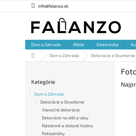
Prejsť
info@falanzo.sk
na
obsah
Dom a Záhrada
Móda
Elektronika
Ku
Domov
Dom a Záhrada
Dekorácie a Osvetlenie
B
Foto
o
Preskočiť
č
Kategórie
kategórie
Najpr
n
ý
Dom a Záhrada
p
Dekorácie a Osvetlenie
a
Vianočné dekorácie
n
e
Dekorácie na stôl a vázy
l
Nástenné a stolové hodiny
Pokladničky