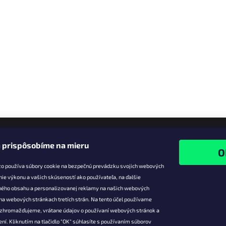
 prispôsobíme na mieru
zo používa súbory cookie na bezpečnú prevádzku svojich webových
nie výkonu a vašich skúseností ako používateľa, na ďalšie
ného obsahu a personalizovanej reklamy na našich webových
 na webových stránkach tretích strán. Na tento účel používame
ie pre vás
Facebook
é zhromažďujeme, vrátane údajov o používaní webových stránok a
zľavy
ní. Kliknutím na tlačidlo "OK" súhlasíte s používaním súborov