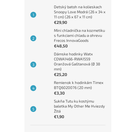
Detský batoh na kolieskach
Snoopy Love Modrá (26 x 34 x
11 cm) (26 x 67 x 11 cm)
€29,90
Mini chladnička na kozmetiku
s funkciami chladu a ohrevu
Frecos InnovaGoods
€48,50
Dámske hodinky Watx
COWA1466-RWA1559
Oranžová Gaštanová (Ø 38
mm)
€25,20
Remienok k hodinkám Timex
BTQ6020076 (20 mm)
€3,30
Sukňa Tutu ku kostýmu
baletka My Other Me Hviezdy
Žltá
€1,90