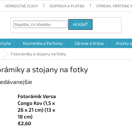
VERNOSTNÉ ZĽAVY
DOPRAVA A PLATBA
VÝMENA, VRÁTENIE
HĽADAŤ
chyňa
Kozmetika a Parfumy
Zdravie a Krása
Hračky 
Fotorámiky a stojany na fotky
rámiky a stojany na fotky
edávanejšie
Fotorámik Versa
Congo Kov (1,5 x
26 x 21 cm) (13 x
18 cm)
€2,60