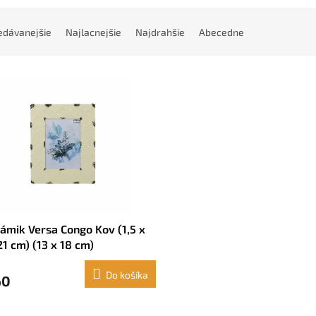
edávanejšie
Najlacnejšie
Najdrahšie
Abecedne
ámik Versa Congo Kov (1,5 x
21 cm) (13 x 18 cm)
Do košíka
60
O