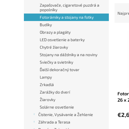
R
Zapaľovače, cigaretové puzdrá a
popolníky
a
Najpr
Fotorámiky a stojany na fotky
d
e
Budíky
V
n
Obrazy a plagáty
ý
i
LED osvetlenie a baterky
p
e
Chytré žiarovky
i
p
Stojany na dáždniky a na noviny
s
r
p
o
Sviečky a svietniky
r
d
Ďalší dekoračný tovar
o
u
Lampy
d
k
Zrkadlá
u
t
Zarážky do dverí
Fotor
k
o
26 x 
Žiarovky
t
v
o
Solárne osvetlenie
v
€2,
Čistenie, Vysávanie a Žehlenie
Záhrada a Terasa