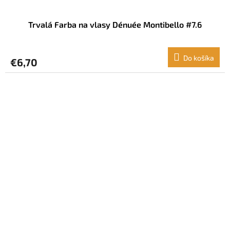
Trvalá Farba na vlasy Dénuée Montibello #7.6
Do košíka
€6,70