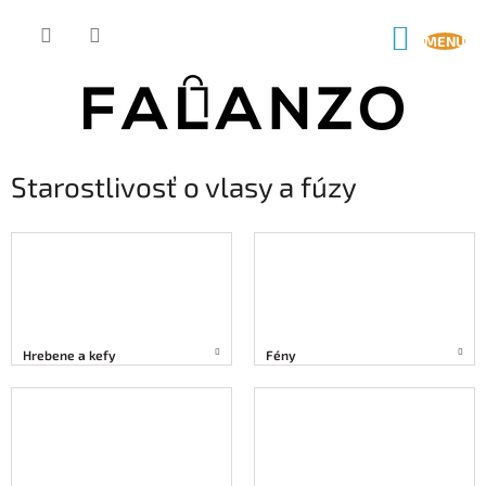
Prejsť
na
NÁKUP
obsah
KOŠÍK
Starostlivosť o vlasy a fúzy
Hrebene a kefy
Fény