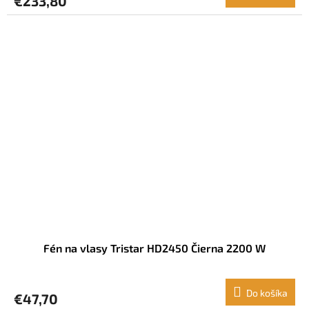
€233,80
Fén na vlasy Tristar HD2450 Čierna 2200 W
Do košíka
€47,70