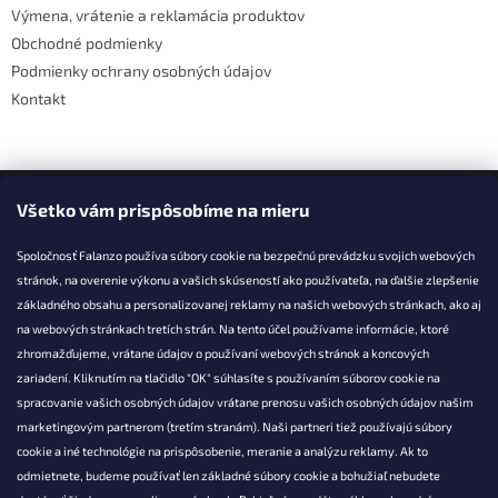
y
Výmena, vrátenie a reklamácia produktov
v
Obchodné podmienky
ý
Podmienky ochrany osobných údajov
p
i
Kontakt
s
u
Facebook
Všetko vám prispôsobíme na mieru
Spoločnosť Falanzo používa súbory cookie na bezpečnú prevádzku svojich webových
stránok, na overenie výkonu a vašich skúseností ako používateľa, na ďalšie zlepšenie
základného obsahu a personalizovanej reklamy na našich webových stránkach, ako aj
KONTAKT
na webových stránkach tretích strán. Na tento účel používame informácie, ktoré
zhromažďujeme, vrátane údajov o používaní webových stránok a koncových
info@falanzo.sk
zariadení. Kliknutím na tlačidlo "OK" súhlasíte s používaním súborov cookie na
Falanzo.sk
spracovanie vašich osobných údajov vrátane prenosu vašich osobných údajov našim
FalanzoSK
marketingovým partnerom (tretím stranám). Naši partneri tiež používajú súbory
cookie a iné technológie na prispôsobenie, meranie a analýzu reklamy. Ak to
odmietnete, budeme používať len základné súbory cookie a bohužiaľ nebudete