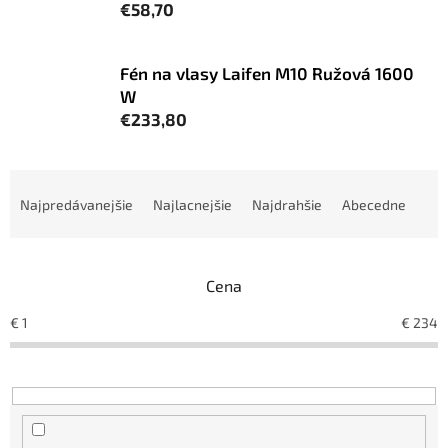
€58,70
Fén na vlasy Laifen M10 Ružová 1600
W
€233,80
R
a
Najpredávanejšie
Najlacnejšie
Najdrahšie
Abecedne
d
e
n
Cena
i
e
€
1
€
234
p
r
o
d
u
k