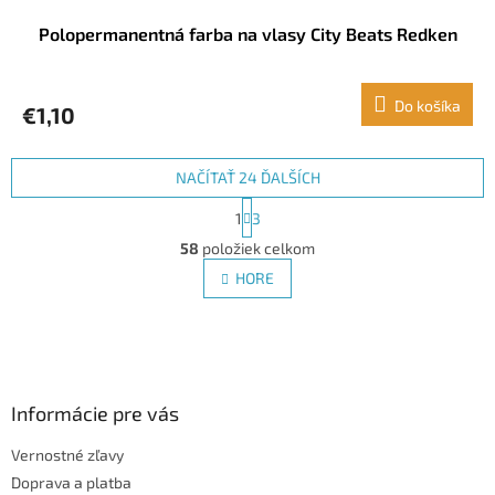
Polopermanentná farba na vlasy City Beats Redken
Do košíka
€1,10
NAČÍTAŤ 24 ĎALŠÍCH
S
1
3
t
O
r
58
položiek celkom
v
á
l
HORE
n
á
k
d
o
v
Z
a
a
c
á
n
i
p
i
e
ä
Informácie pre vás
e
p
t
r
Vernostné zľavy
i
v
Doprava a platba
e
k