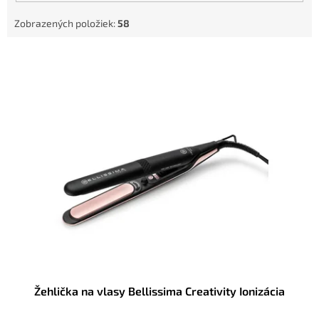
t
Zobrazených položiek:
58
o
v
V
ý
p
i
s
p
r
o
d
u
k
t
o
v
Žehlička na vlasy Bellissima Creativity Ionizácia