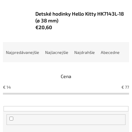
Detské hodinky Hello Kitty HK7143L-18
(ø 38 mm)
€20,60
R
a
Najpredávanejšie
Najlacnejšie
Najdrahšie
Abecedne
d
e
n
Cena
i
e
€
14
€
77
p
r
o
d
u
k
t