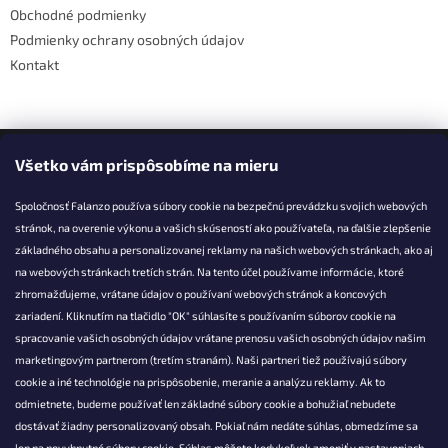
v
Obchodné podmienky
ý
Podmienky ochrany osobných údajov
p
i
Kontakt
s
u
Facebook
Všetko vám prispôsobíme na mieru
Spoločnosť Falanzo používa súbory cookie na bezpečnú prevádzku svojich webových
stránok, na overenie výkonu a vašich skúseností ako používateľa, na ďalšie zlepšenie
základného obsahu a personalizovanej reklamy na našich webových stránkach, ako aj
KONTAKT
na webových stránkach tretích strán. Na tento účel používame informácie, ktoré
zhromažďujeme, vrátane údajov o používaní webových stránok a koncových
info@falanzo.sk
zariadení. Kliknutím na tlačidlo "OK" súhlasíte s používaním súborov cookie na
Falanzo.sk
spracovanie vašich osobných údajov vrátane prenosu vašich osobných údajov našim
FalanzoSK
marketingovým partnerom (tretím stranám). Naši partneri tiež používajú súbory
cookie a iné technológie na prispôsobenie, meranie a analýzu reklamy. Ak to
odmietnete, budeme používať len základné súbory cookie a bohužiaľ nebudete
dostávať žiadny personalizovaný obsah. Pokiaľ nám nedáte súhlas, obmedzíme sa
len na nevyhnutné súbory cookie. Súhlas môžete kedykoľvek zmeniť v nastaveniach.