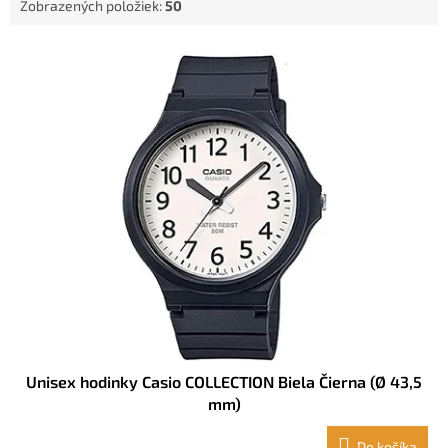
Zobrazených položiek:
50
o
v
V
ý
p
i
s
p
r
o
d
u
k
t
o
v
Unisex hodinky Casio COLLECTION Biela Čierna (Ø 43,5
mm)
Do košíka