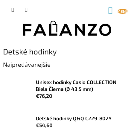
Prejsť
na
NÁKUP
obsah
KOŠÍK
Detské hodinky
Najpredávanejšie
Unisex hodinky Casio COLLECTION
Biela Čierna (Ø 43,5 mm)
€76,20
Detské hodinky Q&Q C229-802Y
€54,60