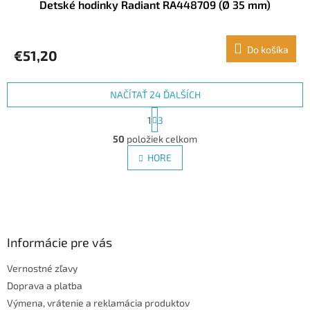
Detské hodinky Radiant RA448709 (Ø 35 mm)
Do košíka
€51,20
NAČÍTAŤ 24 ĎALŠÍCH
S
1
3
t
O
r
50
položiek celkom
v
á
l
HORE
n
á
k
d
o
v
Z
a
a
c
á
n
i
p
i
e
ä
Informácie pre vás
e
p
t
r
Vernostné zľavy
i
v
Doprava a platba
e
k
y
Výmena, vrátenie a reklamácia produktov