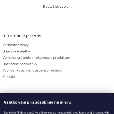
6
položiek celkom
O
v
l
Z
á
á
d
p
a
ä
Informácie pre vás
c
t
i
Vernostné zľavy
i
e
Doprava a platba
p
e
r
Výmena, vrátenie a reklamácia produktov
v
Obchodné podmienky
k
Podmienky ochrany osobných údajov
y
v
Kontakt
ý
p
i
s
Facebook
u
Všetko vám prispôsobíme na mieru
Spoločnosť Falanzo používa súbory cookie na bezpečnú prevádzku svojich webových