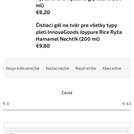
ml)
€8,20
Čistiaci gél na tvár pre všetky typy
pleti InnovaGoods Joypure Rice Ryža
Hamamel Nechtík (200 ml)
€9,80
R
a
Najpredávanejšie
Najlacnejšie
Najdrahšie
Abecedne
d
e
n
Cena
i
e
€
8
€
43
p
r
o
d
u