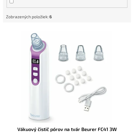
k
t
Zobrazených položiek:
6
o
v
V
ý
p
i
s
p
r
o
d
u
k
t
o
v
Vákuový čistič pórov na tvár Beurer FC41 3W