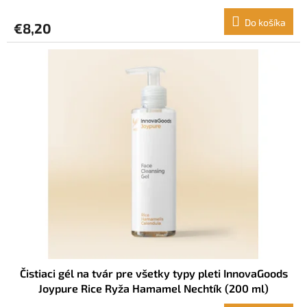
hyalurónová Kyselina glykolová (150 ml)
Do košíka
€8,20
Čistiaci gél na tvár pre všetky typy pleti InnovaGoods
Joypure Rice Ryža Hamamel Nechtík (200 ml)