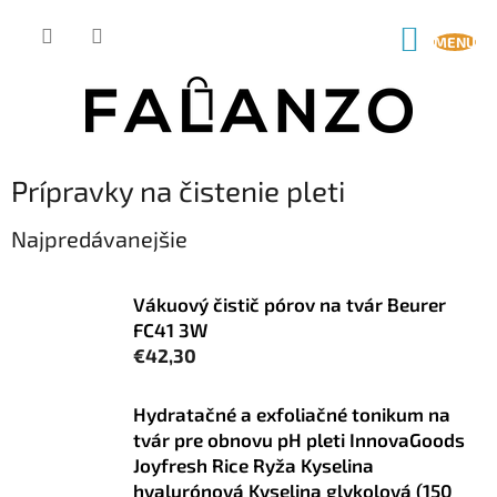
Prejsť
na
NÁKUP
obsah
KOŠÍK
Prípravky na čistenie pleti
Najpredávanejšie
Vákuový čistič pórov na tvár Beurer
FC41 3W
€42,30
Hydratačné a exfoliačné tonikum na
tvár pre obnovu pH pleti InnovaGoods
Joyfresh Rice Ryža Kyselina
hyalurónová Kyselina glykolová (150