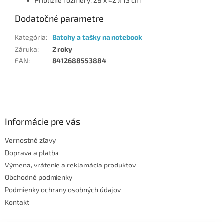
Približné rozmery: 28 x 42 x 13 cm
Dodatočné parametre
Kategória
:
Batohy a tašky na notebook
Záruka
:
2 roky
EAN
:
8412688553884
Z
á
p
ä
Informácie pre vás
t
Vernostné zľavy
i
Doprava a platba
e
Výmena, vrátenie a reklamácia produktov
Obchodné podmienky
Podmienky ochrany osobných údajov
Kontakt