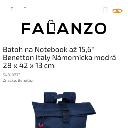
Prejsť
na
NÁKUP
obsah
KOŠÍK
Batoh na Notebook až 15,6"
Benetton Italy Námornícka modrá
28 x 42 x 13 cm
S4310273
Značka:
Benetton