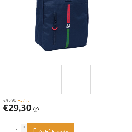
€46,90
–37 %
€29,30
?
Jednotková
cena:
Pridať do košíka