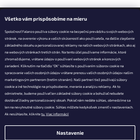
Facebook
Všetko vám prispôsobíme na mieru
Spoločnosť Falanzo používa súbory cookie na bezpečnú prevádzku svojich webových
stránok, na overenie výkonu a vašich skúseností ako používateľa, na ďalšie zlepšenie
základného obsahu a personalizovanej reklamy na našich webových stránkach, ako aj
KONTAKT
na webových stránkach tretích strán. Na tento účel používame informácie, ktoré
zhromažďujeme, vrátane údajov o používaní webových stránok a koncových
info@falanzo.sk
zariadení. Kliknutím na tlačidlo "OK" súhlasíte s používaním súborov cookie na
Falanzo.sk
spracovanie vašich osobných údajov vrátane prenosu vašich osobných údajov našim
FalanzoSK
marketingovým partnerom (tretím stranám). Naši partneri tiež používajú súbory
cookie a iné technológie na prispôsobenie, meranie a analýzu reklamy. Ak to
odmietnete, budeme používať len základné súbory cookie a bohužiaľ nebudete
dostávať žiadny personalizovaný obsah. Pokiaľ nám nedáte súhlas, obmedzíme sa
len na nevyhnutné súbory cookie. Súhlas môžete kedykoľvek zmeniť v nastaveniach.
Ak nesúhlasíte, kliknite
tu.
Viac informácií
Nastavenie
Vytvoril Shoptet