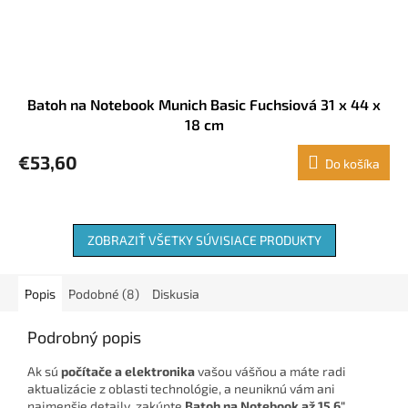
Batoh na Notebook Munich Basic Fuchsiová 31 x 44 x
18 cm
€53,60
Do košíka
ZOBRAZIŤ VŠETKY SÚVISIACE PRODUKTY
Popis
Podobné (8)
Diskusia
Podrobný popis
Ak sú
počítače a elektronika
vašou vášňou a máte radi
aktualizácie z oblasti technológie, a neuniknú vám ani
najmenšie detajly, zakúpte
Batoh na Notebook až 15,6"