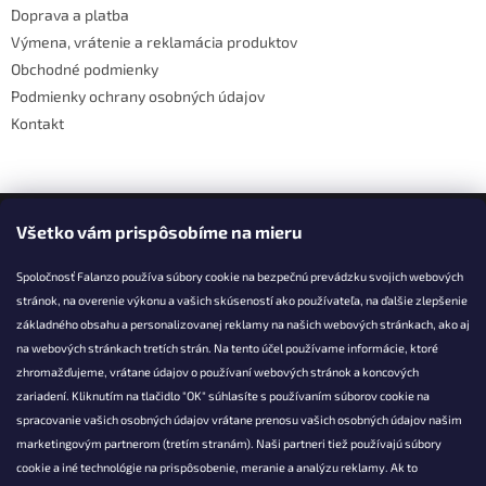
Doprava a platba
p
e
r
Výmena, vrátenie a reklamácia produktov
v
Obchodné podmienky
k
Podmienky ochrany osobných údajov
y
v
Kontakt
ý
p
i
s
Facebook
u
Všetko vám prispôsobíme na mieru
Spoločnosť Falanzo používa súbory cookie na bezpečnú prevádzku svojich webových
stránok, na overenie výkonu a vašich skúseností ako používateľa, na ďalšie zlepšenie
základného obsahu a personalizovanej reklamy na našich webových stránkach, ako aj
KONTAKT
na webových stránkach tretích strán. Na tento účel používame informácie, ktoré
zhromažďujeme, vrátane údajov o používaní webových stránok a koncových
info@falanzo.sk
zariadení. Kliknutím na tlačidlo "OK" súhlasíte s používaním súborov cookie na
Falanzo.sk
spracovanie vašich osobných údajov vrátane prenosu vašich osobných údajov našim
FalanzoSK
marketingovým partnerom (tretím stranám). Naši partneri tiež používajú súbory
cookie a iné technológie na prispôsobenie, meranie a analýzu reklamy. Ak to