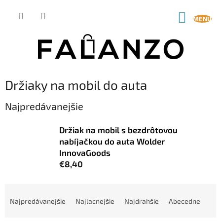
Prejsť
na
NÁKUP
obsah
KOŠÍK
Držiaky na mobil do auta
Najpredávanejšie
Držiak na mobil s bezdrôtovou
nabíjačkou do auta Wolder
InnovaGoods
€8,40
R
a
Najpredávanejšie
Najlacnejšie
Najdrahšie
Abecedne
d