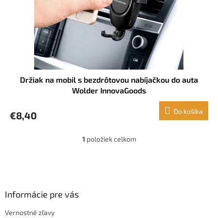
d
u
k
t
o
v
Držiak na mobil s bezdrôtovou nabíjačkou do auta
Wolder InnovaGoods
Do košíka
€8,40
1
položiek celkom
O
v
l
Z
á
á
d
p
a
ä
Informácie pre vás
c
t
i
Vernostné zľavy
i
e