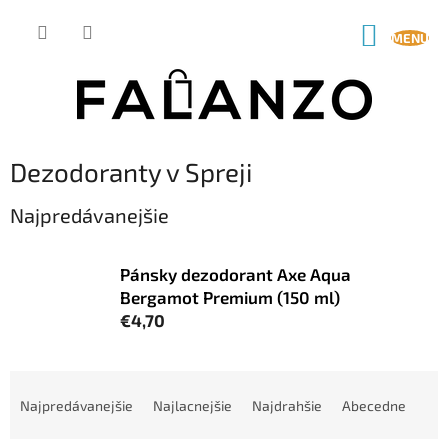
Prejsť
na
NÁKUP
obsah
KOŠÍK
Dezodoranty v Spreji
Najpredávanejšie
Pánsky dezodorant Axe Aqua
Bergamot Premium (150 ml)
€4,70
R
a
Najpredávanejšie
Najlacnejšie
Najdrahšie
Abecedne
d
e