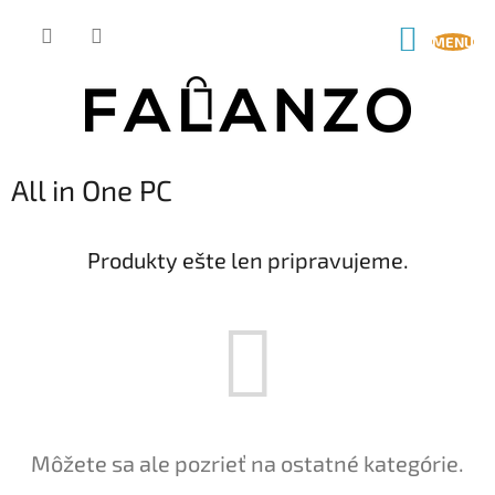
Prejsť
na
NÁKUP
obsah
KOŠÍK
All in One PC
Produkty ešte len pripravujeme.
Môžete sa ale pozrieť na ostatné kategórie.