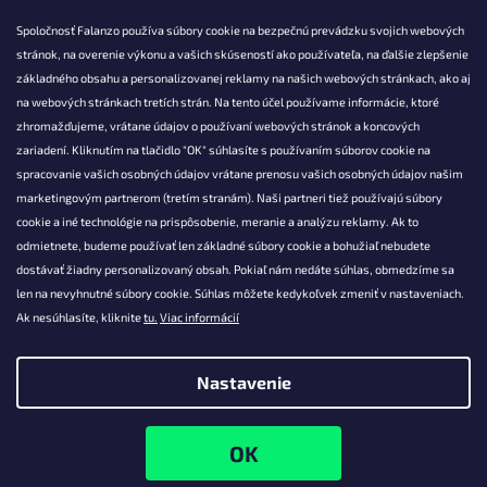
Spoločnosť Falanzo používa súbory cookie na bezpečnú prevádzku svojich webových
stránok, na overenie výkonu a vašich skúseností ako používateľa, na ďalšie zlepšenie
základného obsahu a personalizovanej reklamy na našich webových stránkach, ako aj
KONTAKT
na webových stránkach tretích strán. Na tento účel používame informácie, ktoré
zhromažďujeme, vrátane údajov o používaní webových stránok a koncových
info@falanzo.sk
zariadení. Kliknutím na tlačidlo "OK" súhlasíte s používaním súborov cookie na
Falanzo.sk
spracovanie vašich osobných údajov vrátane prenosu vašich osobných údajov našim
FalanzoSK
marketingovým partnerom (tretím stranám). Naši partneri tiež používajú súbory
cookie a iné technológie na prispôsobenie, meranie a analýzu reklamy. Ak to
odmietnete, budeme používať len základné súbory cookie a bohužiaľ nebudete
dostávať žiadny personalizovaný obsah. Pokiaľ nám nedáte súhlas, obmedzíme sa
len na nevyhnutné súbory cookie. Súhlas môžete kedykoľvek zmeniť v nastaveniach.
Ak nesúhlasíte, kliknite
tu.
Viac informácií
Nastavenie
Vytvoril Shoptet
Copyright 2026
Falanzo.sk
. Všetky práva vyhradené.