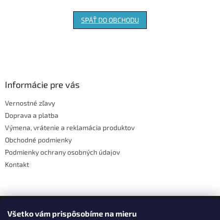
SPÄŤ DO OBCHODU
Z
á
p
ä
Informácie pre vás
t
Vernostné zľavy
i
Doprava a platba
e
Výmena, vrátenie a reklamácia produktov
Obchodné podmienky
Podmienky ochrany osobných údajov
Kontakt
Facebook
Všetko vám prispôsobíme na mieru