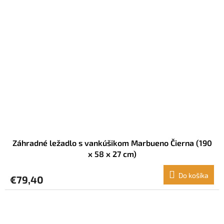
Záhradné ležadlo s vankúšikom Marbueno Čierna (190
x 58 x 27 cm)
Do košíka
€79,40