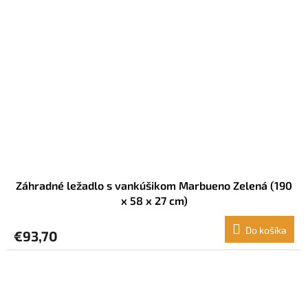
Záhradné ležadlo s vankúšikom Marbueno Zelená (190
x 58 x 27 cm)
Do košíka
€93,70