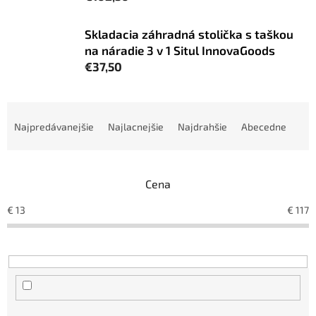
Skladacia záhradná stolička s taškou
na náradie 3 v 1 Situl InnovaGoods
€37,50
R
a
Najpredávanejšie
Najlacnejšie
Najdrahšie
Abecedne
d
e
n
Cena
i
e
€
13
€
117
p
r
o
d
u
k
t