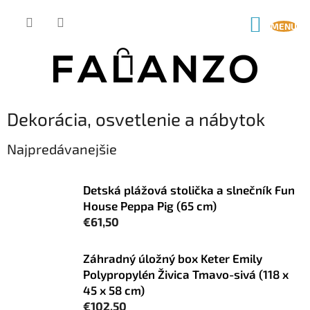
Prejsť
na
NÁKUP
obsah
KOŠÍK
Dekorácia, osvetlenie a nábytok
Najpredávanejšie
Detská plážová stolička a slnečník Fun
House Peppa Pig (65 cm)
€61,50
Záhradný úložný box Keter Emily
Polypropylén Živica Tmavo-sivá (118 x
45 x 58 cm)
€102,50