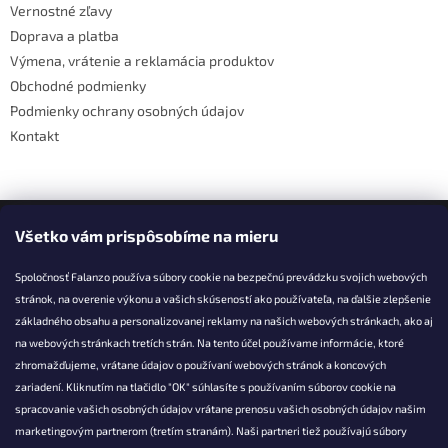
Vernostné zľavy
i
e
Doprava a platba
p
e
r
Výmena, vrátenie a reklamácia produktov
v
Obchodné podmienky
k
Podmienky ochrany osobných údajov
y
v
Kontakt
ý
p
i
s
Facebook
u
Všetko vám prispôsobíme na mieru
Spoločnosť Falanzo používa súbory cookie na bezpečnú prevádzku svojich webových
stránok, na overenie výkonu a vašich skúseností ako používateľa, na ďalšie zlepšenie
základného obsahu a personalizovanej reklamy na našich webových stránkach, ako aj
KONTAKT
na webových stránkach tretích strán. Na tento účel používame informácie, ktoré
zhromažďujeme, vrátane údajov o používaní webových stránok a koncových
info@falanzo.sk
zariadení. Kliknutím na tlačidlo "OK" súhlasíte s používaním súborov cookie na
Falanzo.sk
spracovanie vašich osobných údajov vrátane prenosu vašich osobných údajov našim
FalanzoSK
marketingovým partnerom (tretím stranám). Naši partneri tiež používajú súbory