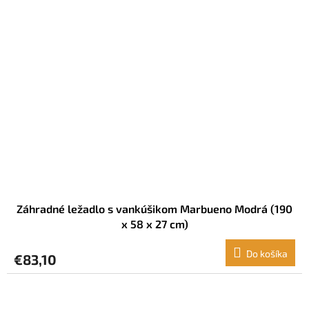
Záhradné ležadlo s vankúšikom Marbueno Modrá (190
x 58 x 27 cm)
Do košíka
€83,10