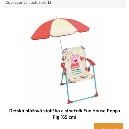
Zobrazených položiek:
13
o
v
V
ý
p
i
s
p
r
o
d
u
k
t
o
v
Detská plážová stolička a slnečník Fun House Peppa
Pig (65 cm)