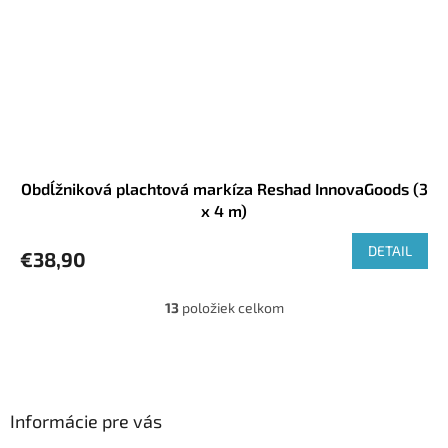
Obdĺžniková plachtová markíza Reshad InnovaGoods (3
x 4 m)
DETAIL
€38,90
13
položiek celkom
O
v
l
Z
á
á
d
p
a
ä
Informácie pre vás
c
t
i