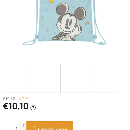
€19,30
–47 %
€10,10
?
Jednotková
cena:
Pridať do košíka