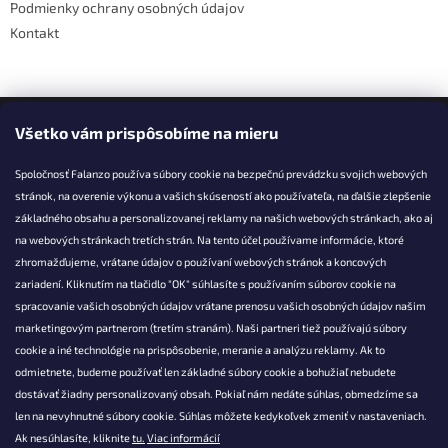
Podmienky ochrany osobných údajov
Kontakt
Facebook
Všetko vám prispôsobíme na mieru
Spoločnosť Falanzo používa súbory cookie na bezpečnú prevádzku svojich webových
stránok, na overenie výkonu a vašich skúseností ako používateľa, na ďalšie zlepšenie
základného obsahu a personalizovanej reklamy na našich webových stránkach, ako aj
KONTAKT
na webových stránkach tretích strán. Na tento účel používame informácie, ktoré
zhromažďujeme, vrátane údajov o používaní webových stránok a koncových
info@falanzo.sk
zariadení. Kliknutím na tlačidlo "OK" súhlasíte s používaním súborov cookie na
Falanzo.sk
spracovanie vašich osobných údajov vrátane prenosu vašich osobných údajov našim
FalanzoSK
marketingovým partnerom (tretím stranám). Naši partneri tiež používajú súbory
cookie a iné technológie na prispôsobenie, meranie a analýzu reklamy. Ak to
odmietnete, budeme používať len základné súbory cookie a bohužiaľ nebudete
dostávať žiadny personalizovaný obsah. Pokiaľ nám nedáte súhlas, obmedzíme sa
len na nevyhnutné súbory cookie. Súhlas môžete kedykoľvek zmeniť v nastaveniach.
Ak nesúhlasíte, kliknite
tu.
Viac informácií