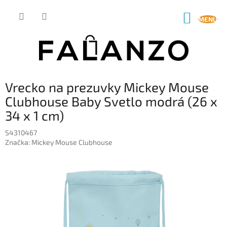
Prejsť
na
NÁKUP
obsah
KOŠÍK
Vrecko na prezuvky Mickey Mouse
Clubhouse Baby Svetlo modrá (26 x
34 x 1 cm)
S4310467
Značka:
Mickey Mouse Clubhouse