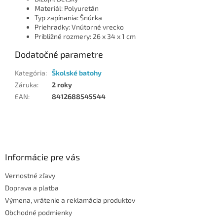
Materiál: Polyuretán
Typ zapínania: Šnúrka
Priehradky: Vnútorné vrecko
Približné rozmery: 26 x 34 x 1 cm
Dodatočné parametre
Kategória
:
Školské batohy
Záruka
:
2 roky
EAN
:
8412688545544
Z
á
p
ä
Informácie pre vás
t
Vernostné zľavy
i
Doprava a platba
e
Výmena, vrátenie a reklamácia produktov
Obchodné podmienky