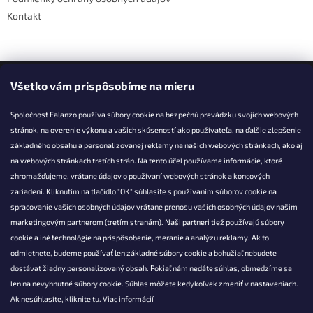
Kontakt
Facebook
Všetko vám prispôsobíme na mieru
Spoločnosť Falanzo používa súbory cookie na bezpečnú prevádzku svojich webových
stránok, na overenie výkonu a vašich skúseností ako používateľa, na ďalšie zlepšenie
základného obsahu a personalizovanej reklamy na našich webových stránkach, ako aj
KONTAKT
na webových stránkach tretích strán. Na tento účel používame informácie, ktoré
zhromažďujeme, vrátane údajov o používaní webových stránok a koncových
info@falanzo.sk
zariadení. Kliknutím na tlačidlo "OK" súhlasíte s používaním súborov cookie na
Falanzo.sk
spracovanie vašich osobných údajov vrátane prenosu vašich osobných údajov našim
FalanzoSK
marketingovým partnerom (tretím stranám). Naši partneri tiež používajú súbory
cookie a iné technológie na prispôsobenie, meranie a analýzu reklamy. Ak to
odmietnete, budeme používať len základné súbory cookie a bohužiaľ nebudete
dostávať žiadny personalizovaný obsah. Pokiaľ nám nedáte súhlas, obmedzíme sa
len na nevyhnutné súbory cookie. Súhlas môžete kedykoľvek zmeniť v nastaveniach.
Ak nesúhlasíte, kliknite
tu.
Viac informácií