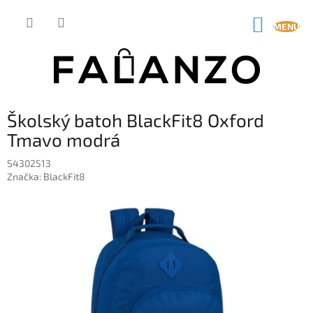
Prejsť
na
NÁKUP
obsah
KOŠÍK
Školský batoh BlackFit8 Oxford
Tmavo modrá
S4302513
Značka:
BlackFit8