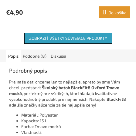
€4,90
Do košíka
ZOBRAZIŤ VŠETKY SÚVISIACE PRODUKTY
Popis
Podobné (8)
Diskusia
Podrobný popis
Pre naše deti chceme len to najlepšie, apreto by sme Vám
chceli predstaviť
Školský batoh BlackFit8 Oxford Tmavo
modrá
, perfektný pre všetkých, ktorí hľadajú kvalitatívne
vysokohodnotný produkt pre najmenších. Nakúpte
BlackFit8
aďalšie značky alicencie za tie najlepšie ceny!
Materiál: Polyester
Kapacita: 15 L
Farba: Tmavo modrá
Vlastnosti: