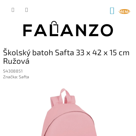
Prejsť
na
NÁKUP
obsah
KOŠÍK
Školský batoh Safta 33 x 42 x 15 cm
Ružová
S4308851
Značka:
Safta