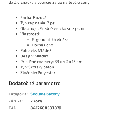
ďalšie značky a licencie za tie najlepšie ceny!
Farba: Ružová
Typ zapínania: Zips
Obsahuje: Predné vrecko so zipsom
Vlastnosti:
Ergonomická vložka
Horné ucho
Pohlavie: Mládež
Design: Mládež
Približné rozmery: 33 x 42 x 15 cm
Typ: Školský batoh
Zloženie: Polyester
Dodatočné parametre
Kategória
:
Školské batohy
Záruka
:
2 roky
EAN
:
8412688533879
Z