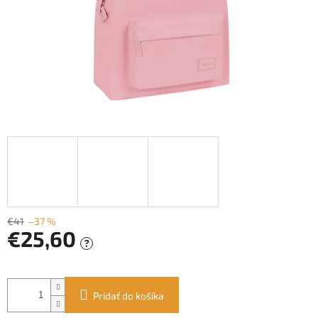
€41
–37 %
€25,60
?
Jednotková
cena:
Pridať do košíka