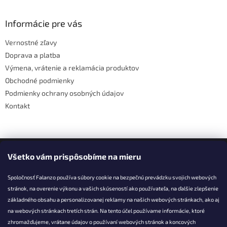
á
p
ä
Informácie pre vás
t
Vernostné zľavy
i
Doprava a platba
e
Výmena, vrátenie a reklamácia produktov
Obchodné podmienky
Podmienky ochrany osobných údajov
Kontakt
Facebook
Všetko vám prispôsobíme na mieru
Spoločnosť Falanzo používa súbory cookie na bezpečnú prevádzku svojich webových
stránok, na overenie výkonu a vašich skúseností ako používateľa, na ďalšie zlepšenie
základného obsahu a personalizovanej reklamy na našich webových stránkach, ako aj
KONTAKT
na webových stránkach tretích strán. Na tento účel používame informácie, ktoré
zhromažďujeme, vrátane údajov o používaní webových stránok a koncových
info@falanzo.sk