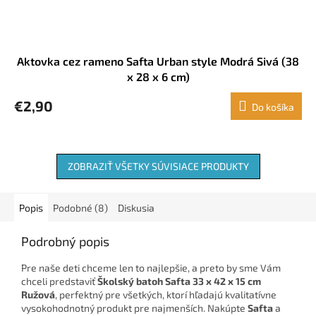
Aktovka cez rameno Safta Urban style Modrá Sivá (38
x 28 x 6 cm)
€2,90
Do košíka
ZOBRAZIŤ VŠETKY SÚVISIACE PRODUKTY
Popis
Podobné (8)
Diskusia
Podrobný popis
Pre naše deti chceme len to najlepšie, a preto by sme Vám
chceli predstaviť
Školský batoh Safta 33 x 42 x 15 cm
Ružová
, perfektný pre všetkých, ktorí hľadajú kvalitatívne
vysokohodnotný produkt pre najmenších. Nakúpte
Safta
a